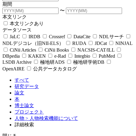
期間
〜
本文リンク
本文リンクあり
データソース
JaLC
IRDB
Crossref
DataCite
NDLサーチ
NDLデジコレ（旧NII-ELS）
RUDA
JDCat
NINJAL
CiNii Articles
CiNii Books
NACSIS-CAT/ILL
DBpedia
KAKEN
e-Rad
Integbio
PubMed
LSDB Archive
極地研ADS
極地研学術DB
OpenAIRE
公共データカタログ
すべて
研究データ
論文
本
博士論文
プロジェクト
人物
> 人物検索機能について
詳細検索
閉じる