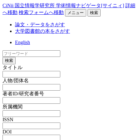
CiNii 国立情報学研究所 学術情報ナビゲータ[サイニィ]
詳細
へ移動
検索フォームへ移動
メニュー
検索
論文・データをさがす
大学図書館の本をさがす
English
検索
タイトル
人物/団体名
著者ID/研究者番号
所属機関
ISSN
DOI