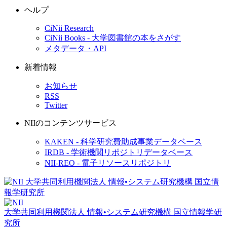
ヘルプ
CiNii Research
CiNii Books - 大学図書館の本をさがす
メタデータ・API
新着情報
お知らせ
RSS
Twitter
NIIのコンテンツサービス
KAKEN - 科学研究費助成事業データベース
IRDB - 学術機関リポジトリデータベース
NII-REO - 電子リソースリポジトリ
大学共同利用機関法人 情報•システム研究機構
国立情報学研
究所