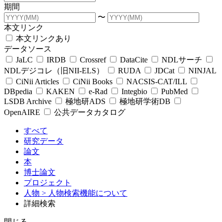
期間
〜
本文リンク
本文リンクあり
データソース
JaLC
IRDB
Crossref
DataCite
NDLサーチ
NDLデジコレ（旧NII-ELS）
RUDA
JDCat
NINJAL
CiNii Articles
CiNii Books
NACSIS-CAT/ILL
DBpedia
KAKEN
e-Rad
Integbio
PubMed
LSDB Archive
極地研ADS
極地研学術DB
OpenAIRE
公共データカタログ
すべて
研究データ
論文
本
博士論文
プロジェクト
人物
> 人物検索機能について
詳細検索
閉じる