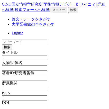
CiNii 国立情報学研究所 学術情報ナビゲータ[サイニィ]
詳細
へ移動
検索フォームへ移動
メニュー
検索
論文・データをさがす
大学図書館の本をさがす
English
検索
タイトル
人物/団体名
著者ID/研究者番号
所属機関
ISSN
DOI