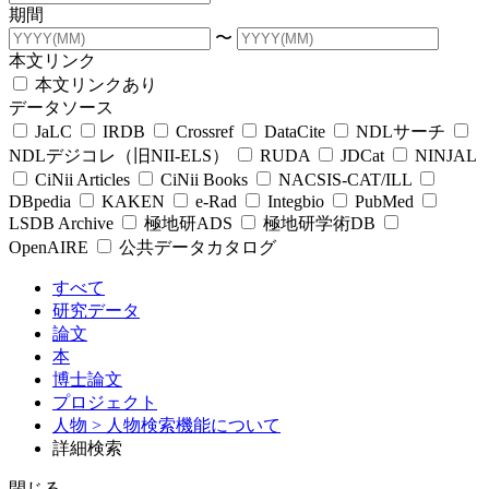
期間
〜
本文リンク
本文リンクあり
データソース
JaLC
IRDB
Crossref
DataCite
NDLサーチ
NDLデジコレ（旧NII-ELS）
RUDA
JDCat
NINJAL
CiNii Articles
CiNii Books
NACSIS-CAT/ILL
DBpedia
KAKEN
e-Rad
Integbio
PubMed
LSDB Archive
極地研ADS
極地研学術DB
OpenAIRE
公共データカタログ
すべて
研究データ
論文
本
博士論文
プロジェクト
人物
> 人物検索機能について
詳細検索
閉じる