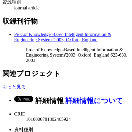
資源種別
journal article
収録刊行物
Proc.of Knowledge-Based Intelligent Information &
Engineering Systems'2003, Oxford, England
Proc.of Knowledge-Based Intelligent Information &
Engineering Systems'2003, Oxford, England 623-630,
2003
関連プロジェクト
もっと見る
詳細情報
詳細情報について
CRID
1010000781802465924
資料種別