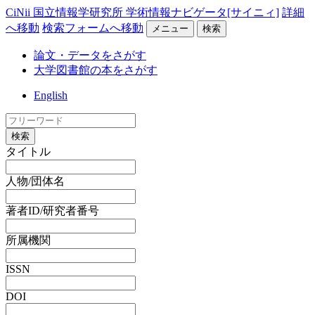
CiNii 国立情報学研究所 学術情報ナビゲータ[サイニィ]
詳細
へ移動
検索フォームへ移動
メニュー
検索
論文・データをさがす
大学図書館の本をさがす
English
検索
タイトル
人物/団体名
著者ID/研究者番号
所属機関
ISSN
DOI