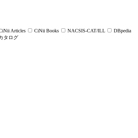
iNii Articles
CiNii Books
NACSIS-CAT/ILL
DBpedia
カタログ