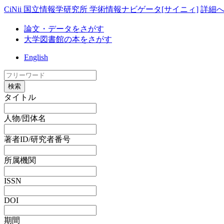
CiNii 国立情報学研究所 学術情報ナビゲータ[サイニィ]
詳細
論文・データをさがす
大学図書館の本をさがす
English
検索
タイトル
人物/団体名
著者ID/研究者番号
所属機関
ISSN
DOI
期間