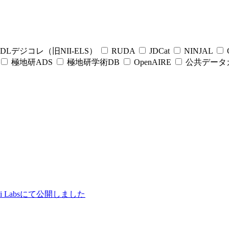
DLデジコレ（旧NII-ELS）
RUDA
JDCat
NINJAL
C
極地研ADS
極地研学術DB
OpenAIRE
公共データ
ii Labsにて公開しました