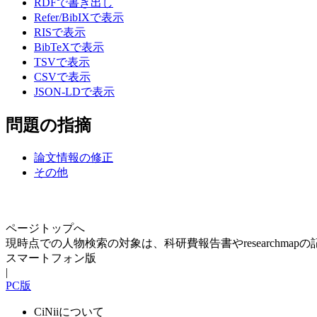
RDFで書き出し
Refer/BibIXで表示
RISで表示
BibTeXで表示
TSVで表示
CSVで表示
JSON-LDで表示
問題の指摘
論文情報の修正
その他
ページトップへ
現時点での人物検索の対象は、科研費報告書やresearchma
スマートフォン版
|
PC版
CiNiiについて