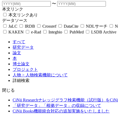
〜
本文リンク
本文リンクあり
データソース
JaLC
IRDB
Crossref
DataCite
NDLサーチ
N
KAKEN
e-Rad
Integbio
PubMed
LSDB Archive
すべて
研究データ
論文
本
博士論文
プロジェクト
人物
> 人物検索機能について
詳細検索
閉じる
CiNii Researchナレッジグラフ検索機能（試行版）をCiN
「研究データ」「根拠データ」の収録について
CiNii Books機能統合対応の追加実施をいたしました