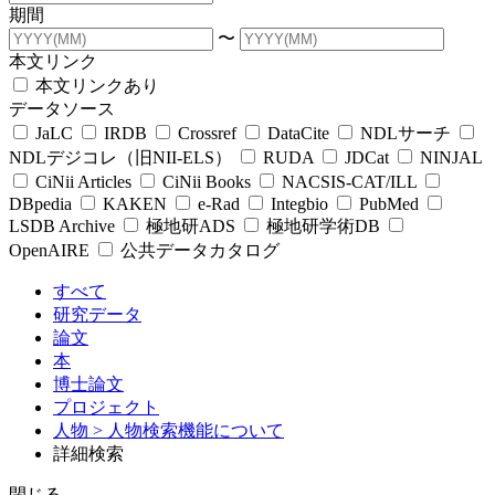
期間
〜
本文リンク
本文リンクあり
データソース
JaLC
IRDB
Crossref
DataCite
NDLサーチ
NDLデジコレ（旧NII-ELS）
RUDA
JDCat
NINJAL
CiNii Articles
CiNii Books
NACSIS-CAT/ILL
DBpedia
KAKEN
e-Rad
Integbio
PubMed
LSDB Archive
極地研ADS
極地研学術DB
OpenAIRE
公共データカタログ
すべて
研究データ
論文
本
博士論文
プロジェクト
人物
> 人物検索機能について
詳細検索
閉じる