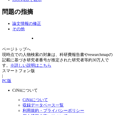
問題の指摘
論文情報の修正
その他
ページトップへ
現時点での人物検索の対象は、科研費報告書やresearchmapの
記載に基づき研究者番号が推定された研究者等約30万人で
す。
※詳しい説明はこちら
スマートフォン版
|
PC版
CiNiiについて
CiNiiについて
収録データベース一覧
利用規約・プライバシーポリシー