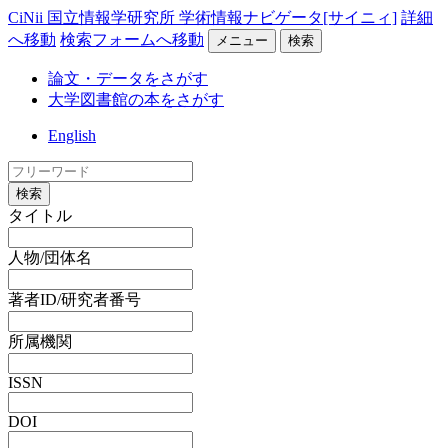
CiNii 国立情報学研究所 学術情報ナビゲータ[サイニィ]
詳細
へ移動
検索フォームへ移動
メニュー
検索
論文・データをさがす
大学図書館の本をさがす
English
検索
タイトル
人物/団体名
著者ID/研究者番号
所属機関
ISSN
DOI