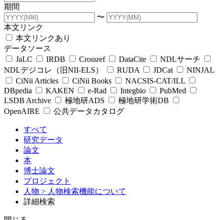
期間
〜
本文リンク
本文リンクあり
データソース
JaLC
IRDB
Crossref
DataCite
NDLサーチ
NDLデジコレ（旧NII-ELS）
RUDA
JDCat
NINJAL
CiNii Articles
CiNii Books
NACSIS-CAT/ILL
DBpedia
KAKEN
e-Rad
Integbio
PubMed
LSDB Archive
極地研ADS
極地研学術DB
OpenAIRE
公共データカタログ
すべて
研究データ
論文
本
博士論文
プロジェクト
人物
> 人物検索機能について
詳細検索
閉じる