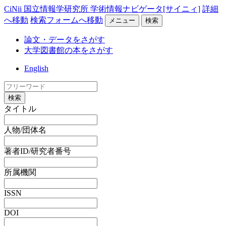
CiNii 国立情報学研究所 学術情報ナビゲータ[サイニィ]
詳細
へ移動
検索フォームへ移動
メニュー
検索
論文・データをさがす
大学図書館の本をさがす
English
検索
タイトル
人物/団体名
著者ID/研究者番号
所属機関
ISSN
DOI