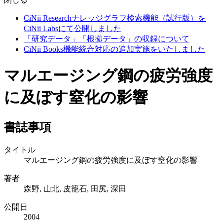
CiNii Researchナレッジグラフ検索機能（試行版）を
CiNii Labsにて公開しました
「研究データ」「根拠データ」の収録について
CiNii Books機能統合対応の追加実施をいたしました
マルエージング鋼の疲労強度
に及ぼす窒化の影響
書誌事項
タイトル
マルエージング鋼の疲労強度に及ぼす窒化の影響
著者
森野, 山北, 皮籠石, 田尻, 深田
公開日
2004