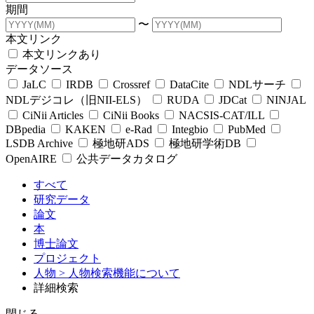
期間
〜
本文リンク
本文リンクあり
データソース
JaLC
IRDB
Crossref
DataCite
NDLサーチ
NDLデジコレ（旧NII-ELS）
RUDA
JDCat
NINJAL
CiNii Articles
CiNii Books
NACSIS-CAT/ILL
DBpedia
KAKEN
e-Rad
Integbio
PubMed
LSDB Archive
極地研ADS
極地研学術DB
OpenAIRE
公共データカタログ
すべて
研究データ
論文
本
博士論文
プロジェクト
人物
> 人物検索機能について
詳細検索
閉じる