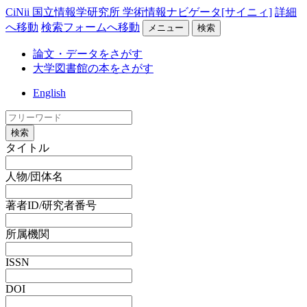
CiNii 国立情報学研究所 学術情報ナビゲータ[サイニィ]
詳細
へ移動
検索フォームへ移動
メニュー
検索
論文・データをさがす
大学図書館の本をさがす
English
検索
タイトル
人物/団体名
著者ID/研究者番号
所属機関
ISSN
DOI