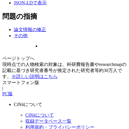
JSON-LDで表示
問題の指摘
論文情報の修正
その他
ページトップへ
現時点での人物検索の対象は、科研費報告書やresearchmapの
記載に基づき研究者番号が推定された研究者等約30万人で
す。
※詳しい説明はこちら
スマートフォン版
|
PC版
CiNiiについて
CiNiiについて
収録データベース一覧
利用規約・プライバシーポリシー