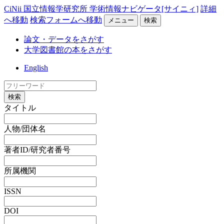
CiNii 国立情報学研究所 学術情報ナビゲータ[サイニィ]
詳細
へ移動
検索フォームへ移動
メニュー
検索
論文・データをさがす
大学図書館の本をさがす
English
検索
タイトル
人物/団体名
著者ID/研究者番号
所属機関
ISSN
DOI