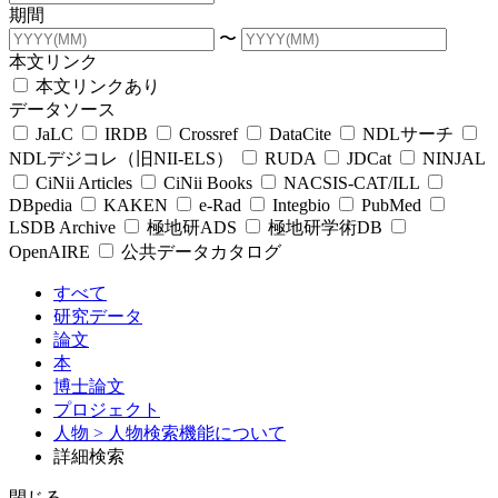
期間
〜
本文リンク
本文リンクあり
データソース
JaLC
IRDB
Crossref
DataCite
NDLサーチ
NDLデジコレ（旧NII-ELS）
RUDA
JDCat
NINJAL
CiNii Articles
CiNii Books
NACSIS-CAT/ILL
DBpedia
KAKEN
e-Rad
Integbio
PubMed
LSDB Archive
極地研ADS
極地研学術DB
OpenAIRE
公共データカタログ
すべて
研究データ
論文
本
博士論文
プロジェクト
人物
> 人物検索機能について
詳細検索
閉じる