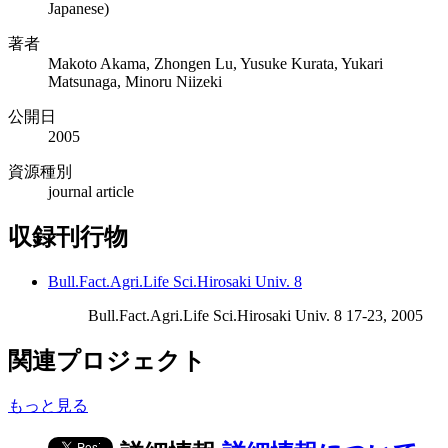
Japanese)
著者
Makoto Akama, Zhongen Lu, Yusuke Kurata, Yukari
Matsunaga, Minoru Niizeki
公開日
2005
資源種別
journal article
収録刊行物
Bull.Fact.Agri.Life Sci.Hirosaki Univ. 8
Bull.Fact.Agri.Life Sci.Hirosaki Univ. 8 17-23, 2005
関連プロジェクト
もっと見る