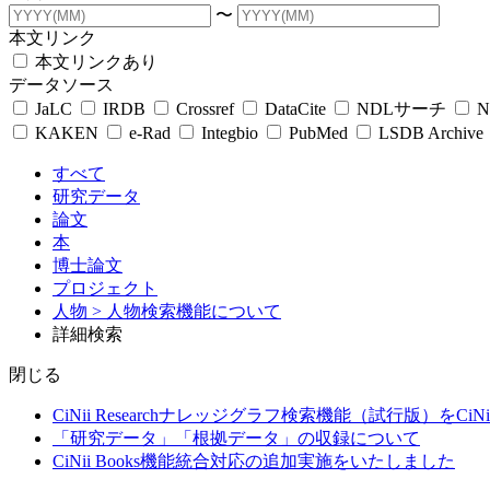
〜
本文リンク
本文リンクあり
データソース
JaLC
IRDB
Crossref
DataCite
NDLサーチ
N
KAKEN
e-Rad
Integbio
PubMed
LSDB Archive
すべて
研究データ
論文
本
博士論文
プロジェクト
人物
> 人物検索機能について
詳細検索
閉じる
CiNii Researchナレッジグラフ検索機能（試行版）をCiN
「研究データ」「根拠データ」の収録について
CiNii Books機能統合対応の追加実施をいたしました