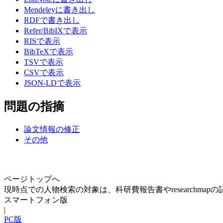
Mendeleyに書き出し
RDFで書き出し
Refer/BibIXで表示
RISで表示
BibTeXで表示
TSVで表示
CSVで表示
JSON-LDで表示
問題の指摘
論文情報の修正
その他
ページトップへ
現時点での人物検索の対象は、科研費報告書やresearchma
スマートフォン版
|
PC版