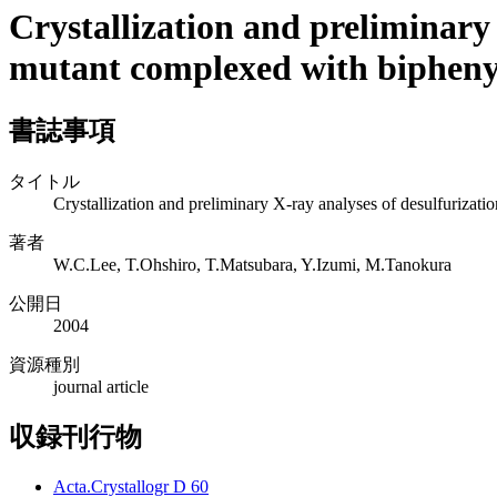
Crystallization and preliminary
mutant complexed with biphenyl
書誌事項
タイトル
Crystallization and preliminary X-ray analyses of desulfuriza
著者
W.C.Lee, T.Ohshiro, T.Matsubara, Y.Izumi, M.Tanokura
公開日
2004
資源種別
journal article
収録刊行物
Acta.Crystallogr D 60