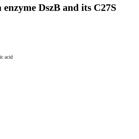
on enzyme DszB and its C27S
ic acid