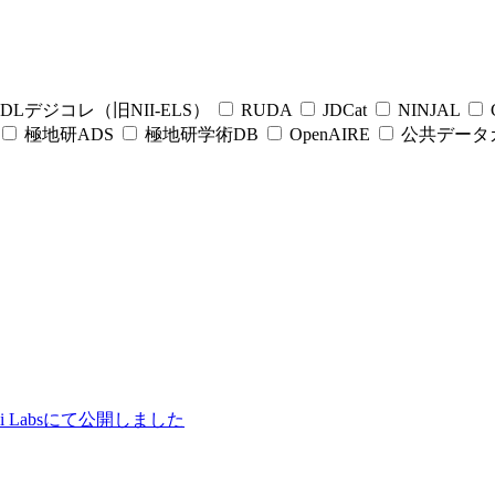
DLデジコレ（旧NII-ELS）
RUDA
JDCat
NINJAL
C
極地研ADS
極地研学術DB
OpenAIRE
公共データ
ii Labsにて公開しました