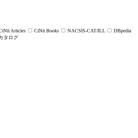
iNii Articles
CiNii Books
NACSIS-CAT/ILL
DBpedia
カタログ