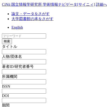
CiNii 国立情報学研究所 学術情報ナビゲータ[サイニィ]
詳細
論文・データをさがす
大学図書館の本をさがす
English
検索
タイトル
人物/団体名
著者ID/研究者番号
所属機関
ISSN
DOI
期間