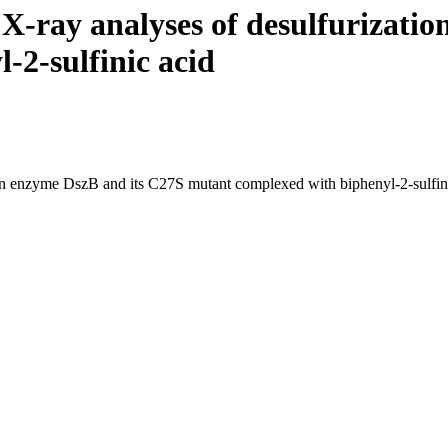
 X-ray analyses of desulfurizati
-2-sulfinic acid
tion enzyme DszB and its C27S mutant complexed with biphenyl-2-sulfin