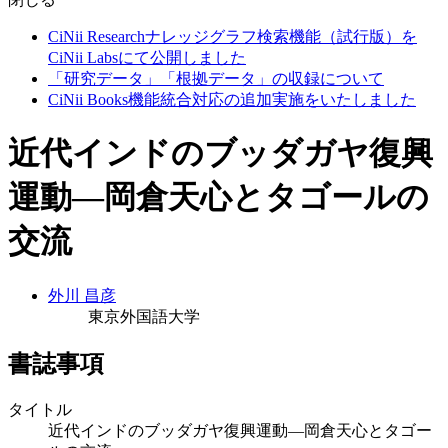
CiNii Researchナレッジグラフ検索機能（試行版）を
CiNii Labsにて公開しました
「研究データ」「根拠データ」の収録について
CiNii Books機能統合対応の追加実施をいたしました
近代インドのブッダガヤ復興
運動―岡倉天心とタゴールの
交流
外川 昌彦
東京外国語大学
書誌事項
タイトル
近代インドのブッダガヤ復興運動―岡倉天心とタゴー