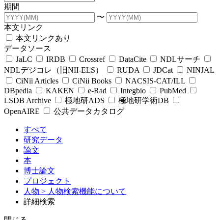
期間
〜
本文リンク
本文リンクあり
データソース
JaLC
IRDB
Crossref
DataCite
NDLサーチ
NDLデジコレ（旧NII-ELS）
RUDA
JDCat
NINJAL
CiNii Articles
CiNii Books
NACSIS-CAT/ILL
DBpedia
KAKEN
e-Rad
Integbio
PubMed
LSDB Archive
極地研ADS
極地研学術DB
OpenAIRE
公共データカタログ
すべて
研究データ
論文
本
博士論文
プロジェクト
人物
> 人物検索機能について
詳細検索
閉じる