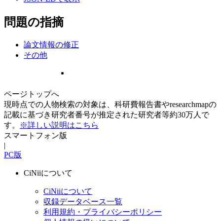
問題の指摘
論文情報の修正
その他
ページトップへ
現時点での人物検索の対象は、科研費報告書やresearchmapの
記載に基づき研究者番号が推定された研究者等約30万人で
す。
※詳しい説明はこちら
スマートフォン版
|
PC版
CiNiiについて
CiNiiについて
収録データベース一覧
利用規約・プライバシーポリシー