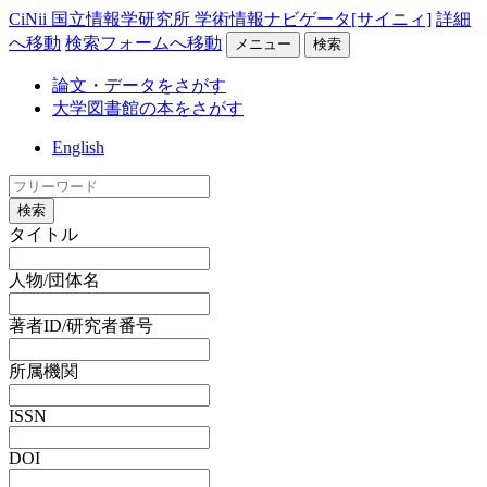
CiNii 国立情報学研究所 学術情報ナビゲータ[サイニィ]
詳細
へ移動
検索フォームへ移動
メニュー
検索
論文・データをさがす
大学図書館の本をさがす
English
検索
タイトル
人物/団体名
著者ID/研究者番号
所属機関
ISSN
DOI