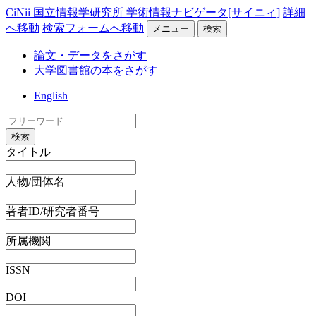
CiNii 国立情報学研究所 学術情報ナビゲータ[サイニィ]
詳細
へ移動
検索フォームへ移動
メニュー
検索
論文・データをさがす
大学図書館の本をさがす
English
検索
タイトル
人物/団体名
著者ID/研究者番号
所属機関
ISSN
DOI