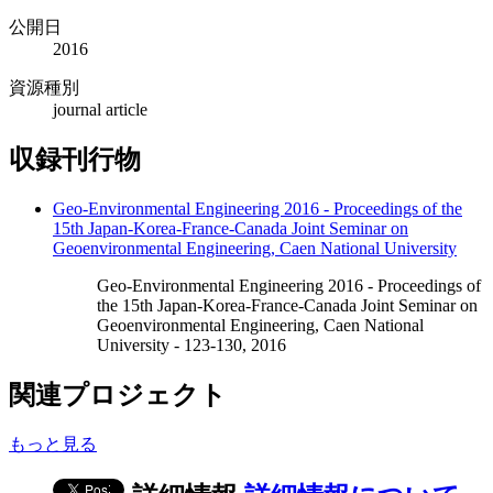
公開日
2016
資源種別
journal article
収録刊行物
Geo-Environmental Engineering 2016 - Proceedings of the
15th Japan-Korea-France-Canada Joint Seminar on
Geoenvironmental Engineering, Caen National University
Geo-Environmental Engineering 2016 - Proceedings of
the 15th Japan-Korea-France-Canada Joint Seminar on
Geoenvironmental Engineering, Caen National
University - 123-130, 2016
関連プロジェクト
もっと見る