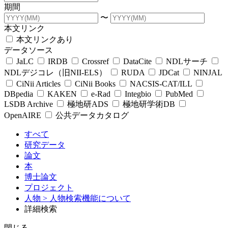
期間
〜
本文リンク
本文リンクあり
データソース
JaLC
IRDB
Crossref
DataCite
NDLサーチ
NDLデジコレ（旧NII-ELS）
RUDA
JDCat
NINJAL
CiNii Articles
CiNii Books
NACSIS-CAT/ILL
DBpedia
KAKEN
e-Rad
Integbio
PubMed
LSDB Archive
極地研ADS
極地研学術DB
OpenAIRE
公共データカタログ
すべて
研究データ
論文
本
博士論文
プロジェクト
人物
> 人物検索機能について
詳細検索
閉じる