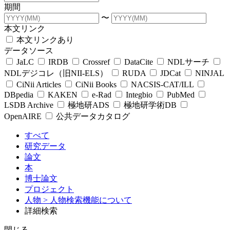
期間
〜
本文リンク
本文リンクあり
データソース
JaLC
IRDB
Crossref
DataCite
NDLサーチ
NDLデジコレ（旧NII-ELS）
RUDA
JDCat
NINJAL
CiNii Articles
CiNii Books
NACSIS-CAT/ILL
DBpedia
KAKEN
e-Rad
Integbio
PubMed
LSDB Archive
極地研ADS
極地研学術DB
OpenAIRE
公共データカタログ
すべて
研究データ
論文
本
博士論文
プロジェクト
人物
> 人物検索機能について
詳細検索
閉じる