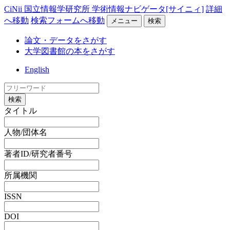
CiNii 国立情報学研究所 学術情報ナビゲータ[サイニィ]
詳細
へ移動
検索フォームへ移動
メニュー
検索
論文・データをさがす
大学図書館の本をさがす
English
検索
タイトル
人物/団体名
著者ID/研究者番号
所属機関
ISSN
DOI