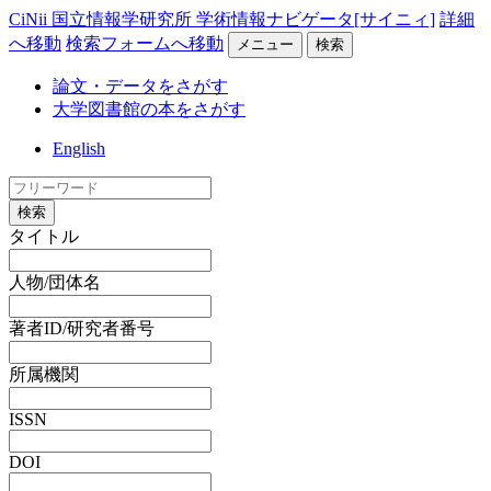
CiNii 国立情報学研究所 学術情報ナビゲータ[サイニィ]
詳細
へ移動
検索フォームへ移動
メニュー
検索
論文・データをさがす
大学図書館の本をさがす
English
検索
タイトル
人物/団体名
著者ID/研究者番号
所属機関
ISSN
DOI