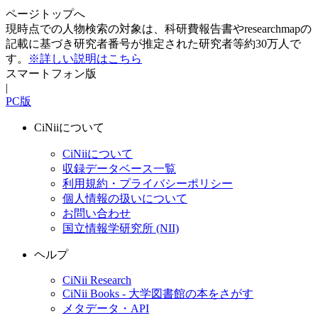
ページトップへ
現時点での人物検索の対象は、科研費報告書やresearchmapの
記載に基づき研究者番号が推定された研究者等約30万人で
す。
※詳しい説明はこちら
スマートフォン版
|
PC版
CiNiiについて
CiNiiについて
収録データベース一覧
利用規約・プライバシーポリシー
個人情報の扱いについて
お問い合わせ
国立情報学研究所 (NII)
ヘルプ
CiNii Research
CiNii Books - 大学図書館の本をさがす
メタデータ・API