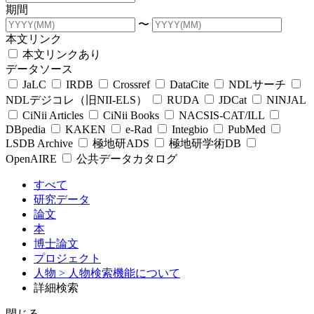
期間
〜
本文リンク
本文リンクあり
データソース
JaLC
IRDB
Crossref
DataCite
NDLサーチ
NDLデジコレ（旧NII-ELS）
RUDA
JDCat
NINJAL
CiNii Articles
CiNii Books
NACSIS-CAT/ILL
DBpedia
KAKEN
e-Rad
Integbio
PubMed
LSDB Archive
極地研ADS
極地研学術DB
OpenAIRE
公共データカタログ
すべて
研究データ
論文
本
博士論文
プロジェクト
人物
> 人物検索機能について
詳細検索
閉じる