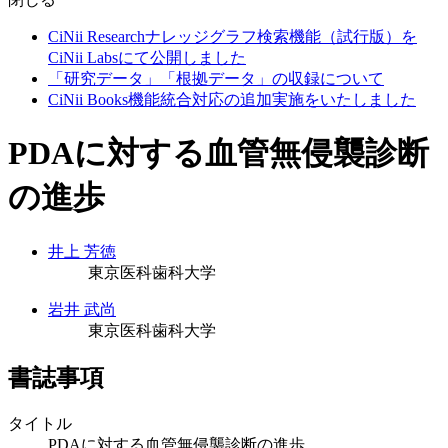
CiNii Researchナレッジグラフ検索機能（試行版）を
CiNii Labsにて公開しました
「研究データ」「根拠データ」の収録について
CiNii Books機能統合対応の追加実施をいたしました
PDAに対する血管無侵襲診断
の進歩
井上 芳徳
東京医科歯科大学
岩井 武尚
東京医科歯科大学
書誌事項
タイトル
PDAに対する血管無侵襲診断の進歩