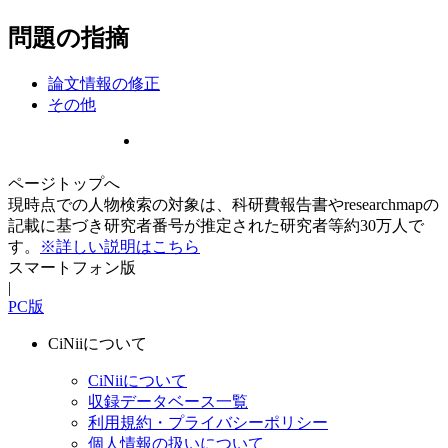
問題の指摘
論文情報の修正
その他
ページトップへ
現時点での人物検索の対象は、科研費報告書やresearchmapの
記載に基づき研究者番号が推定された研究者等約30万人で
す。
※詳しい説明はこちら
スマートフォン版
|
PC版
CiNiiについて
CiNiiについて
収録データベース一覧
利用規約・プライバシーポリシー
個人情報の扱いについて