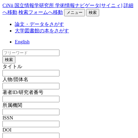
CiNii 国立情報学研究所 学術情報ナビゲータ[サイニィ]
詳細
へ移動
検索フォームへ移動
メニュー
検索
論文・データをさがす
大学図書館の本をさがす
English
検索
タイトル
人物/団体名
著者ID/研究者番号
所属機関
ISSN
DOI