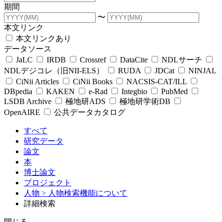
期間
〜
本文リンク
本文リンクあり
データソース
JaLC
IRDB
Crossref
DataCite
NDLサーチ
NDLデジコレ（旧NII-ELS）
RUDA
JDCat
NINJAL
CiNii Articles
CiNii Books
NACSIS-CAT/ILL
DBpedia
KAKEN
e-Rad
Integbio
PubMed
LSDB Archive
極地研ADS
極地研学術DB
OpenAIRE
公共データカタログ
すべて
研究データ
論文
本
博士論文
プロジェクト
人物
> 人物検索機能について
詳細検索
閉じる