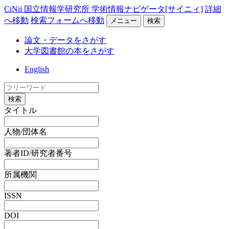
CiNii 国立情報学研究所 学術情報ナビゲータ[サイニィ]
詳細
へ移動
検索フォームへ移動
メニュー
検索
論文・データをさがす
大学図書館の本をさがす
English
検索
タイトル
人物/団体名
著者ID/研究者番号
所属機関
ISSN
DOI