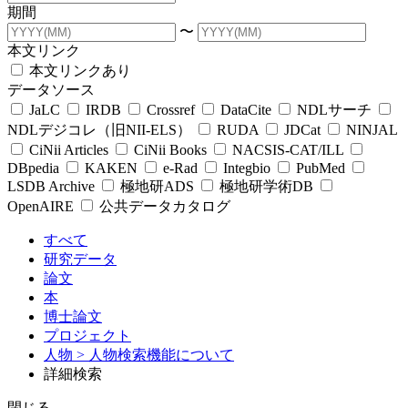
期間
〜
本文リンク
本文リンクあり
データソース
JaLC
IRDB
Crossref
DataCite
NDLサーチ
NDLデジコレ（旧NII-ELS）
RUDA
JDCat
NINJAL
CiNii Articles
CiNii Books
NACSIS-CAT/ILL
DBpedia
KAKEN
e-Rad
Integbio
PubMed
LSDB Archive
極地研ADS
極地研学術DB
OpenAIRE
公共データカタログ
すべて
研究データ
論文
本
博士論文
プロジェクト
人物
> 人物検索機能について
詳細検索
閉じる