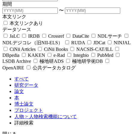
期間
〜
本文リンク
本文リンクあり
データソース
JaLC
IRDB
Crossref
DataCite
NDLサーチ
NDLデジコレ（旧NII-ELS）
RUDA
JDCat
NINJAL
CiNii Articles
CiNii Books
NACSIS-CAT/ILL
DBpedia
KAKEN
e-Rad
Integbio
PubMed
LSDB Archive
極地研ADS
極地研学術DB
OpenAIRE
公共データカタログ
すべて
研究データ
論文
本
博士論文
プロジェクト
人物
> 人物検索機能について
詳細検索
閉じる