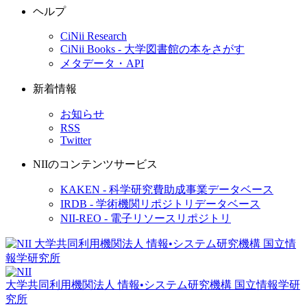
ヘルプ
CiNii Research
CiNii Books - 大学図書館の本をさがす
メタデータ・API
新着情報
お知らせ
RSS
Twitter
NIIのコンテンツサービス
KAKEN - 科学研究費助成事業データベース
IRDB - 学術機関リポジトリデータベース
NII-REO - 電子リソースリポジトリ
大学共同利用機関法人 情報•システム研究機構
国立情報学研
究所