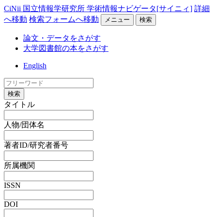
CiNii 国立情報学研究所 学術情報ナビゲータ[サイニィ]
詳細
へ移動
検索フォームへ移動
メニュー
検索
論文・データをさがす
大学図書館の本をさがす
English
検索
タイトル
人物/団体名
著者ID/研究者番号
所属機関
ISSN
DOI