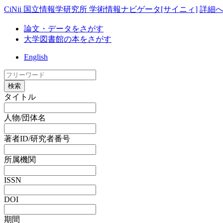
CiNii 国立情報学研究所 学術情報ナビゲータ[サイニィ]
詳細
論文・データをさがす
大学図書館の本をさがす
English
検索
タイトル
人物/団体名
著者ID/研究者番号
所属機関
ISSN
DOI
期間