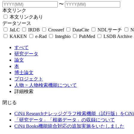
〜
本文リンク
本文リンクあり
データソース
JaLC
IRDB
Crossref
DataCite
NDLサーチ
N
KAKEN
e-Rad
Integbio
PubMed
LSDB Archive
すべて
研究データ
論文
本
博士論文
プロジェクト
人物
> 人物検索機能について
詳細検索
閉じる
CiNii Researchナレッジグラフ検索機能（試行版）をCiN
「研究データ」「根拠データ」の収録について
CiNii Books機能統合対応の追加実施をいたしました