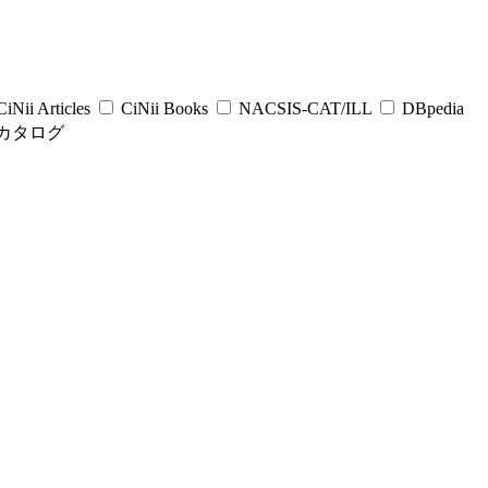
iNii Articles
CiNii Books
NACSIS-CAT/ILL
DBpedia
カタログ