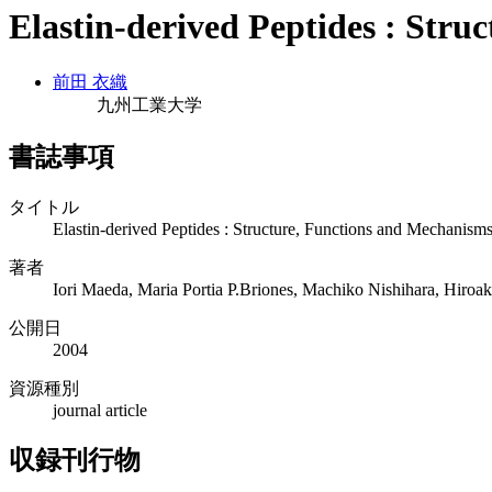
Elastin-derived Peptides : Str
前田 衣織
九州工業大学
書誌事項
タイトル
Elastin-derived Peptides : Structure, Functions and Mechanism
著者
Iori Maeda, Maria Portia P.Briones, Machiko Nishihara, Hiro
公開日
2004
資源種別
journal article
収録刊行物