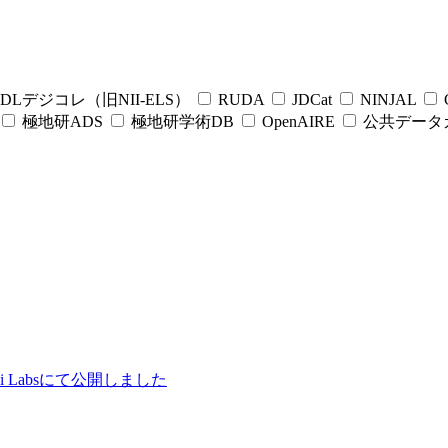
DLデジコレ（旧NII-ELS）
RUDA
JDCat
NINJAL
C
極地研ADS
極地研学術DB
OpenAIRE
公共データ
ii Labsにて公開しました