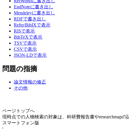
RefWorksに書き出し
EndNoteに書き出し
Mendeleyに書き出し
RDFで書き出し
Refer/BibIXで表示
RISで表示
BibTeXで表示
TSVで表示
CSVで表示
JSON-LDで表示
問題の指摘
論文情報の修正
その他
ページトップへ
現時点での人物検索の対象は、科研費報告書やresearchma
スマートフォン版
|