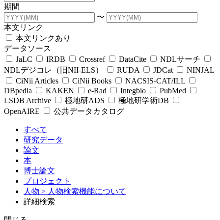
期間
〜
本文リンク
本文リンクあり
データソース
JaLC
IRDB
Crossref
DataCite
NDLサーチ
NDLデジコレ（旧NII-ELS）
RUDA
JDCat
NINJAL
CiNii Articles
CiNii Books
NACSIS-CAT/ILL
DBpedia
KAKEN
e-Rad
Integbio
PubMed
LSDB Archive
極地研ADS
極地研学術DB
OpenAIRE
公共データカタログ
すべて
研究データ
論文
本
博士論文
プロジェクト
人物
> 人物検索機能について
詳細検索
閉じる