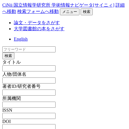
CiNii 国立情報学研究所 学術情報ナビゲータ[サイニィ]
詳細
へ移動
検索フォームへ移動
メニュー
検索
論文・データをさがす
大学図書館の本をさがす
English
検索
タイトル
人物/団体名
著者ID/研究者番号
所属機関
ISSN
DOI