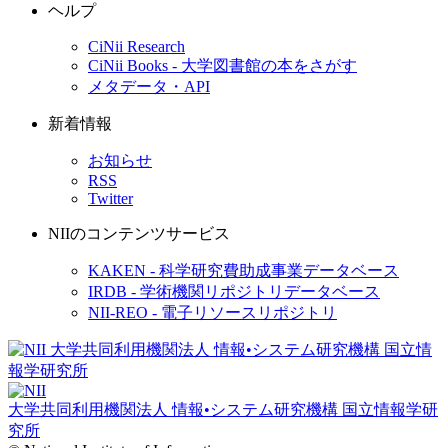
ヘルプ
CiNii Research
CiNii Books - 大学図書館の本をさがす
メタデータ・API
新着情報
お知らせ
RSS
Twitter
NIIのコンテンツサービス
KAKEN - 科学研究費助成事業データベース
IRDB - 学術機関リポジトリデータベース
NII-REO - 電子リソースリポジトリ
大学共同利用機関法人 情報•システム研究機構
国立情報学研
究所