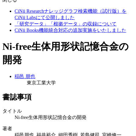
CiNii Researchナレッジグラフ検索機能（試行版）を
CiNii Labsにて公開しました
「研究データ」「根拠データ」の収録について
CiNii Books機能統合対応の追加実施をいたしました
Ni-free生体用形状記憶合金の
開発
稲邑 朋也
東京工業大学
書誌事項
タイトル
Ni-free生体用形状記憶合金の開発
著者
稲邑朋也, 福井裕介, 細田秀樹, 若島健司, 宮崎修一