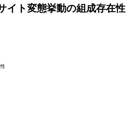
ンサイト変態挙動の組成存在性
在性