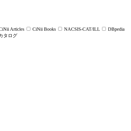
iNii Articles
CiNii Books
NACSIS-CAT/ILL
DBpedia
カタログ