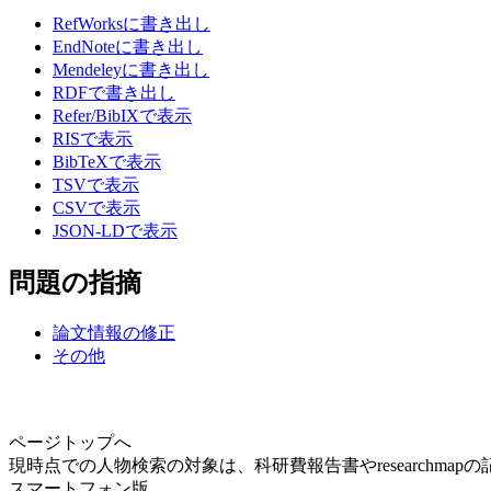
RefWorksに書き出し
EndNoteに書き出し
Mendeleyに書き出し
RDFで書き出し
Refer/BibIXで表示
RISで表示
BibTeXで表示
TSVで表示
CSVで表示
JSON-LDで表示
問題の指摘
論文情報の修正
その他
ページトップへ
現時点での人物検索の対象は、科研費報告書やresearchma
スマートフォン版