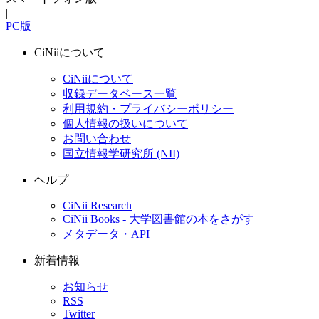
|
PC版
CiNiiについて
CiNiiについて
収録データベース一覧
利用規約・プライバシーポリシー
個人情報の扱いについて
お問い合わせ
国立情報学研究所 (NII)
ヘルプ
CiNii Research
CiNii Books - 大学図書館の本をさがす
メタデータ・API
新着情報
お知らせ
RSS
Twitter