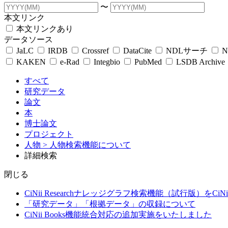
〜
本文リンク
本文リンクあり
データソース
JaLC
IRDB
Crossref
DataCite
NDLサーチ
N
KAKEN
e-Rad
Integbio
PubMed
LSDB Archive
すべて
研究データ
論文
本
博士論文
プロジェクト
人物
> 人物検索機能について
詳細検索
閉じる
CiNii Researchナレッジグラフ検索機能（試行版）をCiN
「研究データ」「根拠データ」の収録について
CiNii Books機能統合対応の追加実施をいたしました