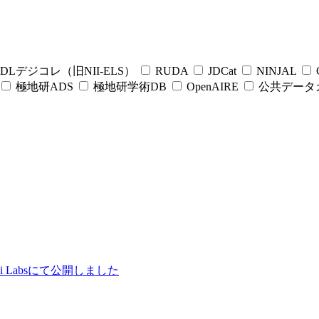
DLデジコレ（旧NII-ELS）
RUDA
JDCat
NINJAL
C
極地研ADS
極地研学術DB
OpenAIRE
公共データ
ii Labsにて公開しました