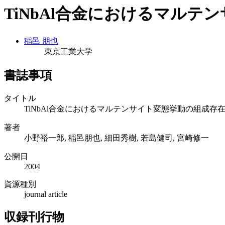
TiNbAl合金におけるマルテ
稲邑 朋也
東京工業大学
書誌事項
タイトル
TiNbAl合金におけるマルテンサイト変態挙動の組成存
著者
小野裕一郎, 稲邑朋也, 細田秀樹, 若島健司, 宮崎修一
公開日
2004
資源種別
journal article
収録刊行物