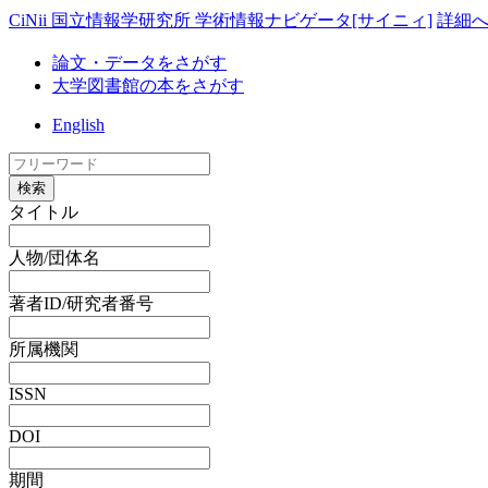
CiNii 国立情報学研究所 学術情報ナビゲータ[サイニィ]
詳細
論文・データをさがす
大学図書館の本をさがす
English
検索
タイトル
人物/団体名
著者ID/研究者番号
所属機関
ISSN
DOI
期間