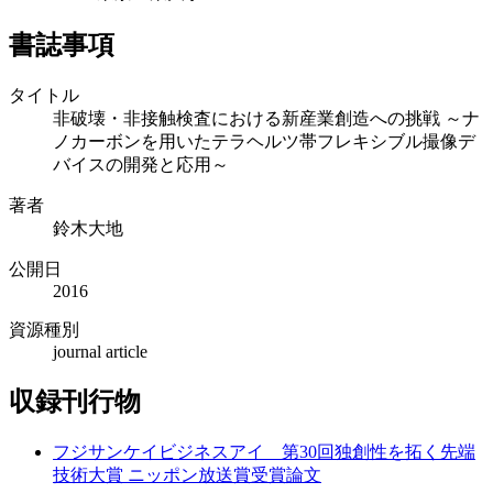
書誌事項
タイトル
非破壊・非接触検査における新産業創造への挑戦 ～ナ
ノカーボンを用いたテラヘルツ帯フレキシブル撮像デ
バイスの開発と応用～
著者
鈴木大地
公開日
2016
資源種別
journal article
収録刊行物
フジサンケイビジネスアイ 第30回独創性を拓く先端
技術大賞 ニッポン放送賞受賞論文