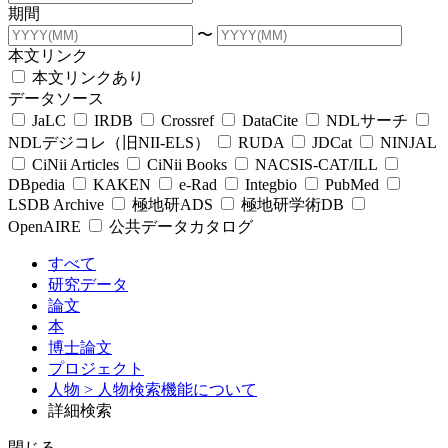
期間
〜
本文リンク
本文リンクあり
データソース
JaLC
IRDB
Crossref
DataCite
NDLサーチ
NDLデジコレ（旧NII-ELS）
RUDA
JDCat
NINJAL
CiNii Articles
CiNii Books
NACSIS-CAT/ILL
DBpedia
KAKEN
e-Rad
Integbio
PubMed
LSDB Archive
極地研ADS
極地研学術DB
OpenAIRE
公共データカタログ
すべて
研究データ
論文
本
博士論文
プロジェクト
人物
> 人物検索機能について
詳細検索
閉じる