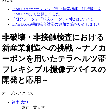
CiNii Researchナレッジグラフ検索機能（試行版）を
CiNii Labsにて公開しました
「研究データ」「根拠データ」の収録について
CiNii Books機能統合対応の追加実施をいたしました
非破壊・非接触検査における
新産業創造への挑戦 ～ナノカ
ーボンを用いたテラヘルツ帯
フレキシブル撮像デバイスの
開発と応用～
オープンアクセス
鈴木 大地
東京工業大学