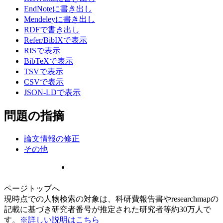
EndNoteに書き出し
Mendeleyに書き出し
RDFで書き出し
Refer/BibIXで表示
RISで表示
BibTeXで表示
TSVで表示
CSVで表示
JSON-LDで表示
問題の指摘
論文情報の修正
その他
ページトップへ
現時点での人物検索の対象は、科研費報告書やresearchmapの
記載に基づき研究者番号が推定された研究者等約30万人で
す。
※詳しい説明はこちら