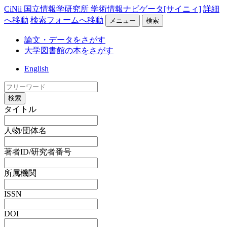
CiNii 国立情報学研究所 学術情報ナビゲータ[サイニィ]
詳細
へ移動
検索フォームへ移動
メニュー
検索
論文・データをさがす
大学図書館の本をさがす
English
検索
タイトル
人物/団体名
著者ID/研究者番号
所属機関
ISSN
DOI