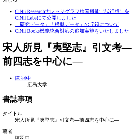
CiNii Researchナレッジグラフ検索機能（試行版）を
CiNii Labsにて公開しました
「研究データ」「根拠データ」の収録について
CiNii Books機能統合対応の追加実施をいたしました
宋人所見『夷堅志』引文考―
前四志を中心に―
陳 羽中
広島大学
書誌事項
タイトル
宋人所見『夷堅志』引文考―前四志を中心に―
著者
陳羽中