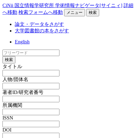
CiNii 国立情報学研究所 学術情報ナビゲータ[サイニィ]
詳細
へ移動
検索フォームへ移動
メニュー
検索
論文・データをさがす
大学図書館の本をさがす
English
検索
タイトル
人物/団体名
著者ID/研究者番号
所属機関
ISSN
DOI