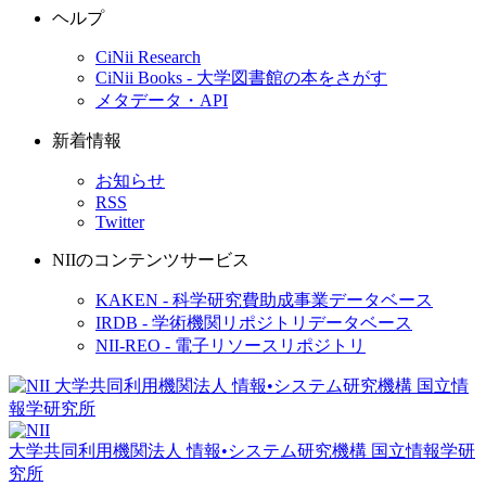
ヘルプ
CiNii Research
CiNii Books - 大学図書館の本をさがす
メタデータ・API
新着情報
お知らせ
RSS
Twitter
NIIのコンテンツサービス
KAKEN - 科学研究費助成事業データベース
IRDB - 学術機関リポジトリデータベース
NII-REO - 電子リソースリポジトリ
大学共同利用機関法人 情報•システム研究機構
国立情報学研
究所