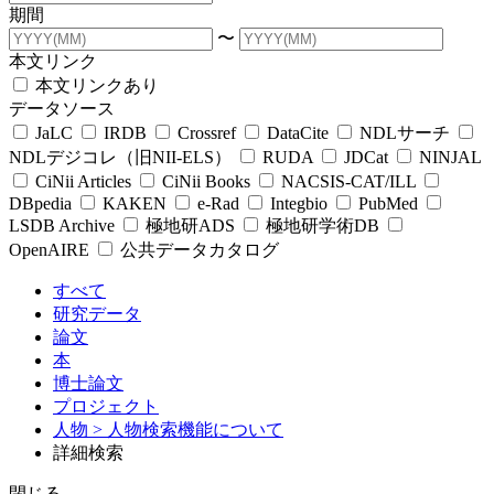
期間
〜
本文リンク
本文リンクあり
データソース
JaLC
IRDB
Crossref
DataCite
NDLサーチ
NDLデジコレ（旧NII-ELS）
RUDA
JDCat
NINJAL
CiNii Articles
CiNii Books
NACSIS-CAT/ILL
DBpedia
KAKEN
e-Rad
Integbio
PubMed
LSDB Archive
極地研ADS
極地研学術DB
OpenAIRE
公共データカタログ
すべて
研究データ
論文
本
博士論文
プロジェクト
人物
> 人物検索機能について
詳細検索
閉じる