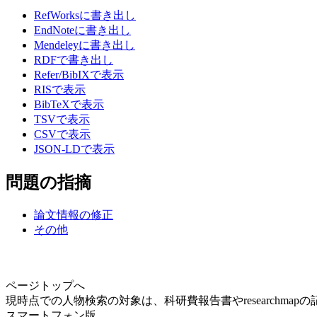
RefWorksに書き出し
EndNoteに書き出し
Mendeleyに書き出し
RDFで書き出し
Refer/BibIXで表示
RISで表示
BibTeXで表示
TSVで表示
CSVで表示
JSON-LDで表示
問題の指摘
論文情報の修正
その他
ページトップへ
現時点での人物検索の対象は、科研費報告書やresearchma
スマートフォン版