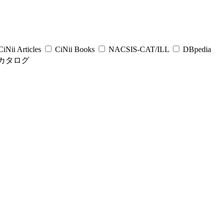
iNii Articles
CiNii Books
NACSIS-CAT/ILL
DBpedia
カタログ