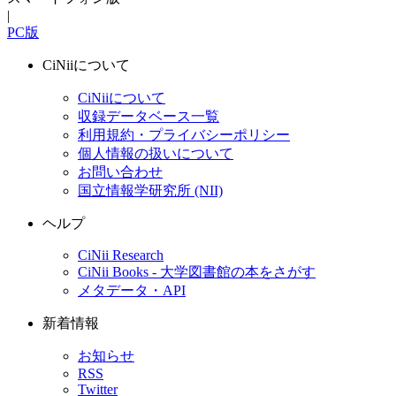
|
PC版
CiNiiについて
CiNiiについて
収録データベース一覧
利用規約・プライバシーポリシー
個人情報の扱いについて
お問い合わせ
国立情報学研究所 (NII)
ヘルプ
CiNii Research
CiNii Books - 大学図書館の本をさがす
メタデータ・API
新着情報
お知らせ
RSS
Twitter