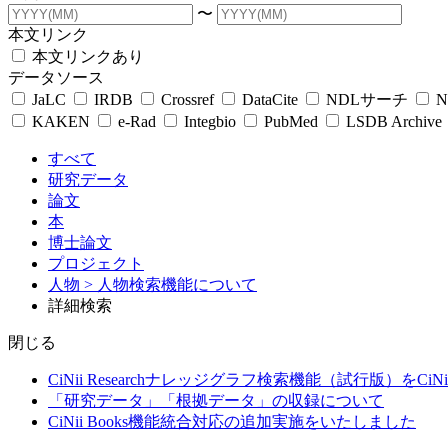
〜
本文リンク
本文リンクあり
データソース
JaLC
IRDB
Crossref
DataCite
NDLサーチ
N
KAKEN
e-Rad
Integbio
PubMed
LSDB Archive
すべて
研究データ
論文
本
博士論文
プロジェクト
人物
> 人物検索機能について
詳細検索
閉じる
CiNii Researchナレッジグラフ検索機能（試行版）をCiN
「研究データ」「根拠データ」の収録について
CiNii Books機能統合対応の追加実施をいたしました