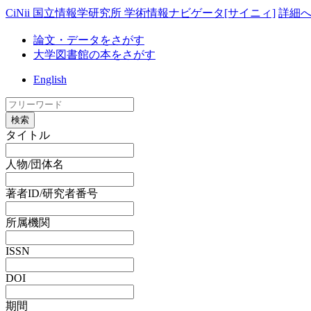
CiNii 国立情報学研究所 学術情報ナビゲータ[サイニィ]
詳細
論文・データをさがす
大学図書館の本をさがす
English
検索
タイトル
人物/団体名
著者ID/研究者番号
所属機関
ISSN
DOI
期間