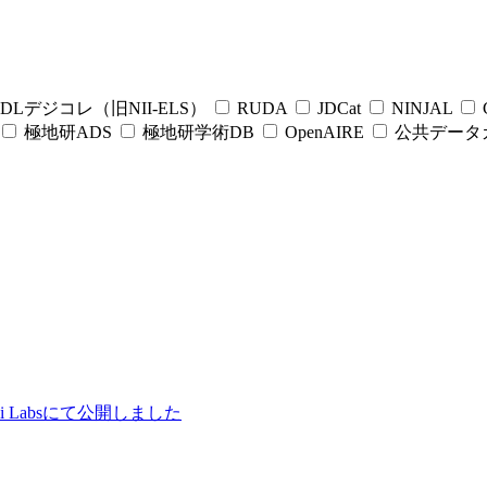
DLデジコレ（旧NII-ELS）
RUDA
JDCat
NINJAL
C
極地研ADS
極地研学術DB
OpenAIRE
公共データ
ii Labsにて公開しました