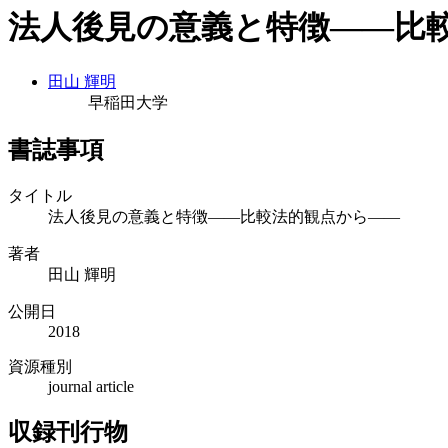
法人後見の意義と特徴――比
田山 輝明
早稲田大学
書誌事項
タイトル
法人後見の意義と特徴――比較法的観点から――
著者
田山 輝明
公開日
2018
資源種別
journal article
収録刊行物