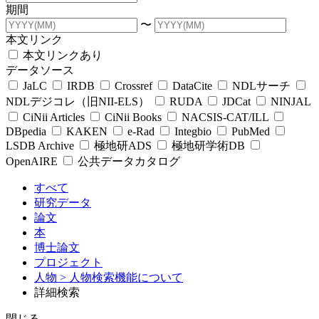
期間
〜
本文リンク
本文リンクあり
データソース
JaLC
IRDB
Crossref
DataCite
NDLサーチ
NDLデジコレ（旧NII-ELS）
RUDA
JDCat
NINJAL
CiNii Articles
CiNii Books
NACSIS-CAT/ILL
DBpedia
KAKEN
e-Rad
Integbio
PubMed
LSDB Archive
極地研ADS
極地研学術DB
OpenAIRE
公共データカタログ
すべて
研究データ
論文
本
博士論文
プロジェクト
人物
> 人物検索機能について
詳細検索
閉じる