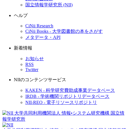
国立情報学研究所 (NII)
ヘルプ
CiNii Research
CiNii Books - 大学図書館の本をさがす
メタデータ・API
新着情報
お知らせ
RSS
Twitter
NIIのコンテンツサービス
KAKEN - 科学研究費助成事業データベース
IRDB - 学術機関リポジトリデータベース
NII-REO - 電子リソースリポジトリ