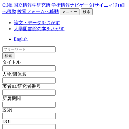
CiNii 国立情報学研究所 学術情報ナビゲータ[サイニィ]
詳細
へ移動
検索フォームへ移動
メニュー
検索
論文・データをさがす
大学図書館の本をさがす
English
検索
タイトル
人物/団体名
著者ID/研究者番号
所属機関
ISSN
DOI