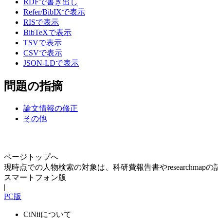
RDFで書き出し
Refer/BibIXで表示
RISで表示
BibTeXで表示
TSVで表示
CSVで表示
JSON-LDで表示
問題の指摘
論文情報の修正
その他
ページトップへ
現時点での人物検索の対象は、科研費報告書やresearchma
スマートフォン版
|
PC版
CiNiiについて