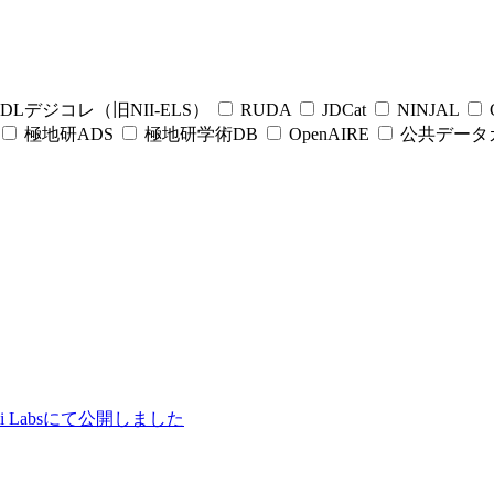
DLデジコレ（旧NII-ELS）
RUDA
JDCat
NINJAL
C
極地研ADS
極地研学術DB
OpenAIRE
公共データ
ii Labsにて公開しました