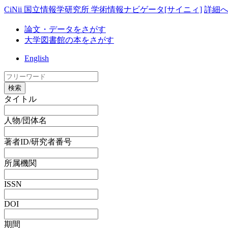
CiNii 国立情報学研究所 学術情報ナビゲータ[サイニィ]
詳細
論文・データをさがす
大学図書館の本をさがす
English
検索
タイトル
人物/団体名
著者ID/研究者番号
所属機関
ISSN
DOI
期間