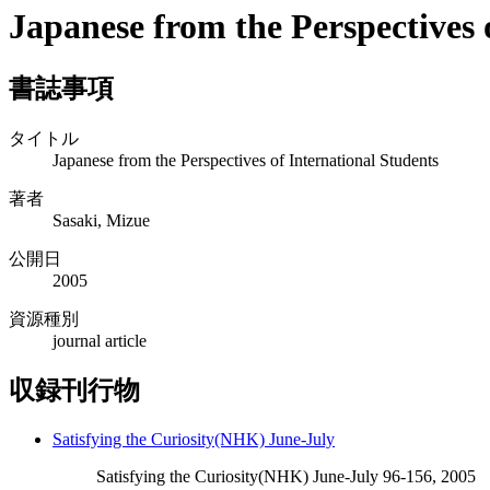
Japanese from the Perspectives 
書誌事項
タイトル
Japanese from the Perspectives of International Students
著者
Sasaki, Mizue
公開日
2005
資源種別
journal article
収録刊行物
Satisfying the Curiosity(NHK) June-July
Satisfying the Curiosity(NHK) June-July 96-156, 2005