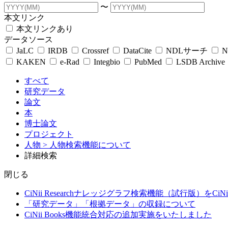
〜
本文リンク
本文リンクあり
データソース
JaLC
IRDB
Crossref
DataCite
NDLサーチ
N
KAKEN
e-Rad
Integbio
PubMed
LSDB Archive
すべて
研究データ
論文
本
博士論文
プロジェクト
人物
> 人物検索機能について
詳細検索
閉じる
CiNii Researchナレッジグラフ検索機能（試行版）をCiN
「研究データ」「根拠データ」の収録について
CiNii Books機能統合対応の追加実施をいたしました