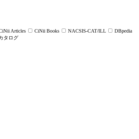
iNii Articles
CiNii Books
NACSIS-CAT/ILL
DBpedia
カタログ