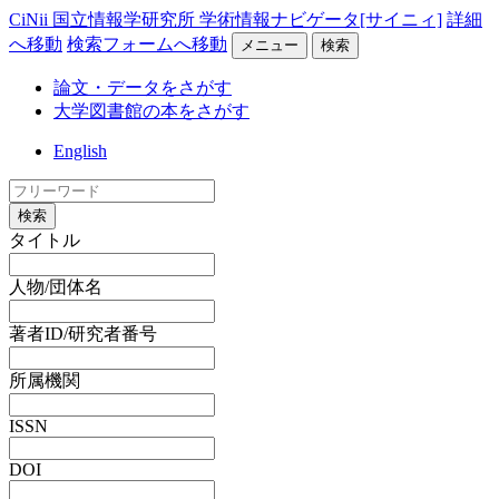
CiNii 国立情報学研究所 学術情報ナビゲータ[サイニィ]
詳細
へ移動
検索フォームへ移動
メニュー
検索
論文・データをさがす
大学図書館の本をさがす
English
検索
タイトル
人物/団体名
著者ID/研究者番号
所属機関
ISSN
DOI