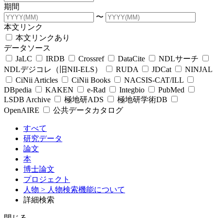
期間
〜
本文リンク
本文リンクあり
データソース
JaLC
IRDB
Crossref
DataCite
NDLサーチ
NDLデジコレ（旧NII-ELS）
RUDA
JDCat
NINJAL
CiNii Articles
CiNii Books
NACSIS-CAT/ILL
DBpedia
KAKEN
e-Rad
Integbio
PubMed
LSDB Archive
極地研ADS
極地研学術DB
OpenAIRE
公共データカタログ
すべて
研究データ
論文
本
博士論文
プロジェクト
人物
> 人物検索機能について
詳細検索
閉じる