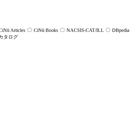
iNii Articles
CiNii Books
NACSIS-CAT/ILL
DBpedia
カタログ