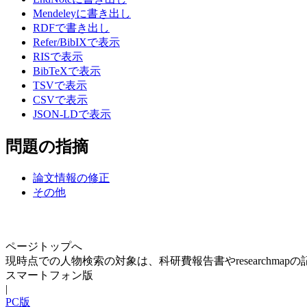
Mendeleyに書き出し
RDFで書き出し
Refer/BibIXで表示
RISで表示
BibTeXで表示
TSVで表示
CSVで表示
JSON-LDで表示
問題の指摘
論文情報の修正
その他
ページトップへ
現時点での人物検索の対象は、科研費報告書やresearchma
スマートフォン版
|
PC版