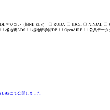
DLデジコレ（旧NII-ELS）
RUDA
JDCat
NINJAL
C
極地研ADS
極地研学術DB
OpenAIRE
公共データ
ii Labsにて公開しました