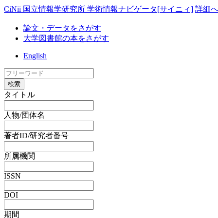
CiNii 国立情報学研究所 学術情報ナビゲータ[サイニィ]
詳細
論文・データをさがす
大学図書館の本をさがす
English
検索
タイトル
人物/団体名
著者ID/研究者番号
所属機関
ISSN
DOI
期間