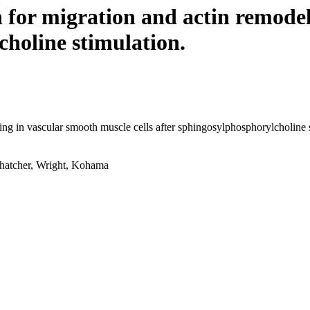
on for migration and actin remode
choline stimulation.
eling in vascular smooth muscle cells after sphingosylphosphorylcholine 
hatcher, Wright, Kohama