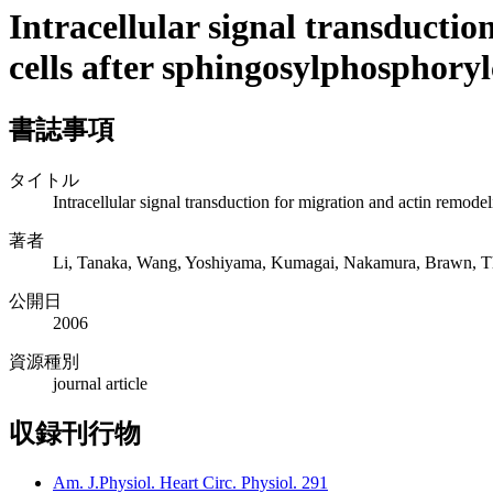
Intracellular signal transducti
cells after sphingosylphosphoryl
書誌事項
タイトル
Intracellular signal transduction for migration and actin remod
著者
Li, Tanaka, Wang, Yoshiyama, Kumagai, Nakamura, Brawn, T
公開日
2006
資源種別
journal article
収録刊行物
Am. J.Physiol. Heart Circ. Physiol. 291