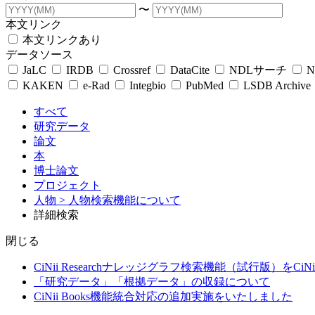
〜
本文リンク
本文リンクあり
データソース
JaLC
IRDB
Crossref
DataCite
NDLサーチ
N
KAKEN
e-Rad
Integbio
PubMed
LSDB Archive
すべて
研究データ
論文
本
博士論文
プロジェクト
人物
> 人物検索機能について
詳細検索
閉じる
CiNii Researchナレッジグラフ検索機能（試行版）をCiN
「研究データ」「根拠データ」の収録について
CiNii Books機能統合対応の追加実施をいたしました