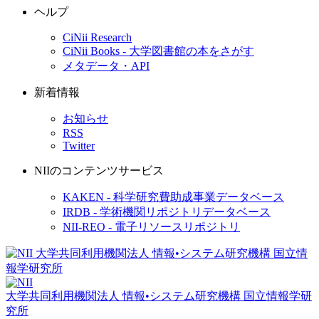
ヘルプ
CiNii Research
CiNii Books - 大学図書館の本をさがす
メタデータ・API
新着情報
お知らせ
RSS
Twitter
NIIのコンテンツサービス
KAKEN - 科学研究費助成事業データベース
IRDB - 学術機関リポジトリデータベース
NII-REO - 電子リソースリポジトリ
大学共同利用機関法人 情報•システム研究機構
国立情報学研
究所