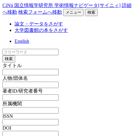
CiNii 国立情報学研究所 学術情報ナビゲータ[サイニィ]
詳細
へ移動
検索フォームへ移動
メニュー
検索
論文・データをさがす
大学図書館の本をさがす
English
検索
タイトル
人物/団体名
著者ID/研究者番号
所属機関
ISSN
DOI