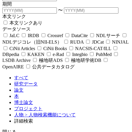
期間
〜
本文リンク
本文リンクあり
データソース
JaLC
IRDB
Crossref
DataCite
NDLサーチ
NDLデジコレ（旧NII-ELS）
RUDA
JDCat
NINJAL
CiNii Articles
CiNii Books
NACSIS-CAT/ILL
DBpedia
KAKEN
e-Rad
Integbio
PubMed
LSDB Archive
極地研ADS
極地研学術DB
OpenAIRE
公共データカタログ
すべて
研究データ
論文
本
博士論文
プロジェクト
人物
> 人物検索機能について
詳細検索
閉じる