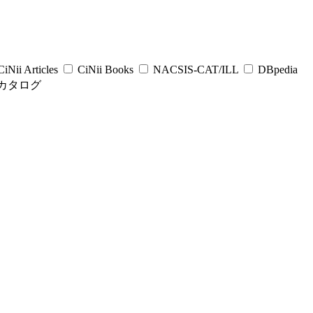
iNii Articles
CiNii Books
NACSIS-CAT/ILL
DBpedia
カタログ