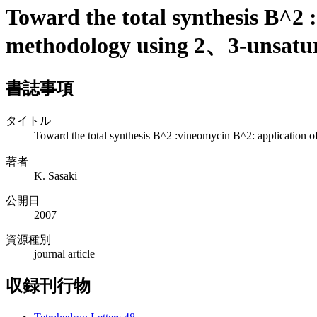
Toward the total synthesis B^2 :
methodology using 2、3-unsatur
書誌事項
タイトル
Toward the total synthesis B^2 :vineomycin B^2: application o
著者
K. Sasaki
公開日
2007
資源種別
journal article
収録刊行物