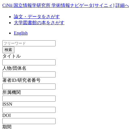
CiNii 国立情報学研究所 学術情報ナビゲータ[サイニィ]
詳細
論文・データをさがす
大学図書館の本をさがす
English
検索
タイトル
人物/団体名
著者ID/研究者番号
所属機関
ISSN
DOI
期間