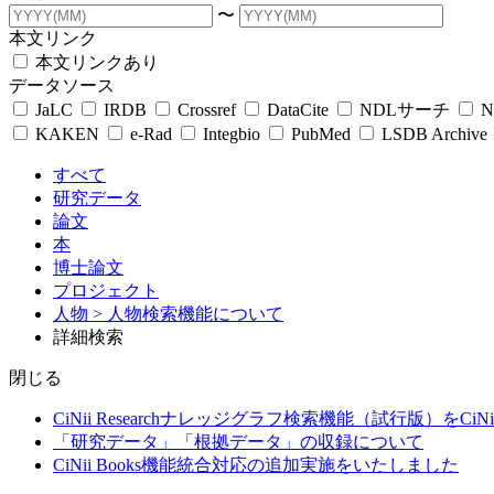
〜
本文リンク
本文リンクあり
データソース
JaLC
IRDB
Crossref
DataCite
NDLサーチ
N
KAKEN
e-Rad
Integbio
PubMed
LSDB Archive
すべて
研究データ
論文
本
博士論文
プロジェクト
人物
> 人物検索機能について
詳細検索
閉じる
CiNii Researchナレッジグラフ検索機能（試行版）をCiN
「研究データ」「根拠データ」の収録について
CiNii Books機能統合対応の追加実施をいたしました