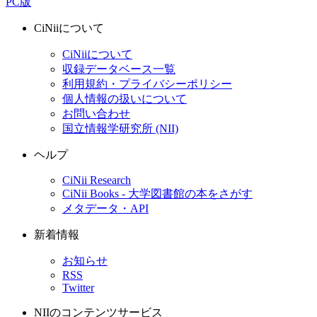
PC版
CiNiiについて
CiNiiについて
収録データベース一覧
利用規約・プライバシーポリシー
個人情報の扱いについて
お問い合わせ
国立情報学研究所 (NII)
ヘルプ
CiNii Research
CiNii Books - 大学図書館の本をさがす
メタデータ・API
新着情報
お知らせ
RSS
Twitter
NIIのコンテンツサービス