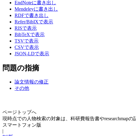
EndNoteに書き出し
Mendeleyに書き出し
RDFで書き出し
Refer/BibIXで表示
RISで表示
BibTeXで表示
TSVで表示
CSVで表示
JSON-LDで表示
問題の指摘
論文情報の修正
その他
ページトップへ
現時点での人物検索の対象は、科研費報告書やresearchma
スマートフォン版
|