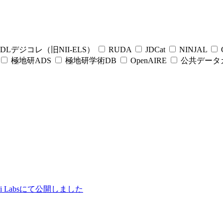
DLデジコレ（旧NII-ELS）
RUDA
JDCat
NINJAL
C
極地研ADS
極地研学術DB
OpenAIRE
公共データ
ii Labsにて公開しました