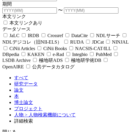
期間
〜
本文リンク
本文リンクあり
データソース
JaLC
IRDB
Crossref
DataCite
NDLサーチ
NDLデジコレ（旧NII-ELS）
RUDA
JDCat
NINJAL
CiNii Articles
CiNii Books
NACSIS-CAT/ILL
DBpedia
KAKEN
e-Rad
Integbio
PubMed
LSDB Archive
極地研ADS
極地研学術DB
OpenAIRE
公共データカタログ
すべて
研究データ
論文
本
博士論文
プロジェクト
人物
> 人物検索機能について
詳細検索
閉じる