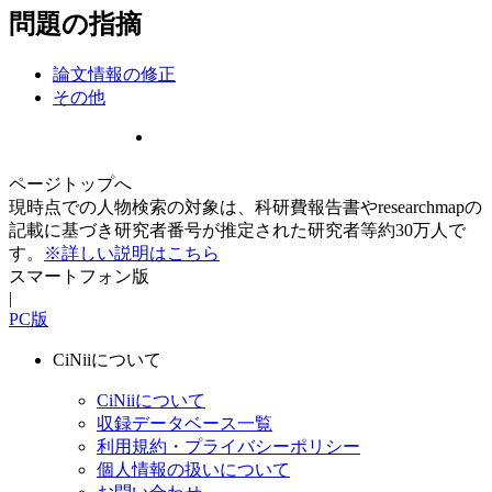
問題の指摘
論文情報の修正
その他
ページトップへ
現時点での人物検索の対象は、科研費報告書やresearchmapの
記載に基づき研究者番号が推定された研究者等約30万人で
す。
※詳しい説明はこちら
スマートフォン版
|
PC版
CiNiiについて
CiNiiについて
収録データベース一覧
利用規約・プライバシーポリシー
個人情報の扱いについて