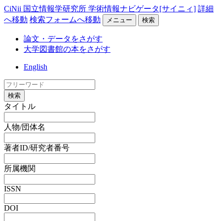
CiNii 国立情報学研究所 学術情報ナビゲータ[サイニィ]
詳細
へ移動
検索フォームへ移動
メニュー
検索
論文・データをさがす
大学図書館の本をさがす
English
検索
タイトル
人物/団体名
著者ID/研究者番号
所属機関
ISSN
DOI