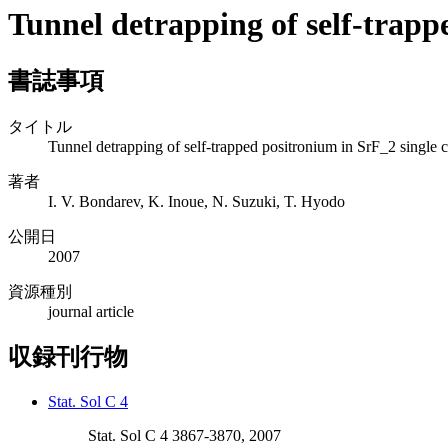
Tunnel detrapping of self-trapp
書誌事項
タイトル
Tunnel detrapping of self-trapped positronium in SrF_2 single c
著者
I. V. Bondarev, K. Inoue, N. Suzuki, T. Hyodo
公開日
2007
資源種別
journal article
収録刊行物
Stat. Sol C 4
Stat. Sol C 4 3867-3870, 2007