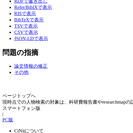
RDFで書き出し
Refer/BibIXで表示
RISで表示
BibTeXで表示
TSVで表示
CSVで表示
JSON-LDで表示
問題の指摘
論文情報の修正
その他
ページトップへ
現時点での人物検索の対象は、科研費報告書やresearchma
スマートフォン版
|
PC版
CiNiiについて