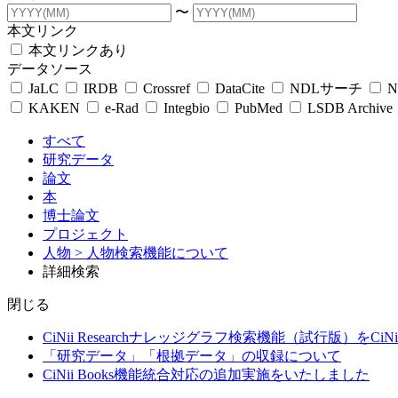
〜
本文リンク
本文リンクあり
データソース
JaLC
IRDB
Crossref
DataCite
NDLサーチ
N
KAKEN
e-Rad
Integbio
PubMed
LSDB Archive
すべて
研究データ
論文
本
博士論文
プロジェクト
人物
> 人物検索機能について
詳細検索
閉じる
CiNii Researchナレッジグラフ検索機能（試行版）をCiN
「研究データ」「根拠データ」の収録について
CiNii Books機能統合対応の追加実施をいたしました