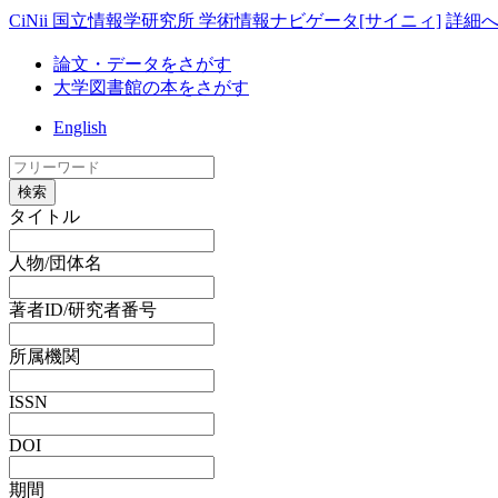
CiNii 国立情報学研究所 学術情報ナビゲータ[サイニィ]
詳細
論文・データをさがす
大学図書館の本をさがす
English
検索
タイトル
人物/団体名
著者ID/研究者番号
所属機関
ISSN
DOI
期間