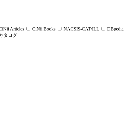
iNii Articles
CiNii Books
NACSIS-CAT/ILL
DBpedia
カタログ