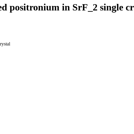
ed positronium in SrF_2 single cr
rystal