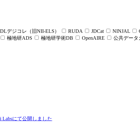
DLデジコレ（旧NII-ELS）
RUDA
JDCat
NINJAL
C
極地研ADS
極地研学術DB
OpenAIRE
公共データ
ii Labsにて公開しました