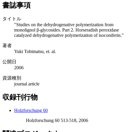
書誌事項
タイトル
"Studies on the dehydrogenative polymerization from
monolignol β-glycosides. Part 2. Horseradish peroxidase
catalyzed dehydrogenative polymerization of isoconiferin."
著者
Yuki Tobimatsu, et. al.
公開日
2006
資源種別
journal article
収録刊行物
Holzforschung 60
Holzforschung 60 513-518, 2006