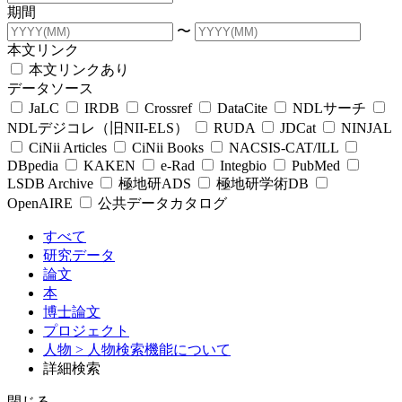
期間
〜
本文リンク
本文リンクあり
データソース
JaLC
IRDB
Crossref
DataCite
NDLサーチ
NDLデジコレ（旧NII-ELS）
RUDA
JDCat
NINJAL
CiNii Articles
CiNii Books
NACSIS-CAT/ILL
DBpedia
KAKEN
e-Rad
Integbio
PubMed
LSDB Archive
極地研ADS
極地研学術DB
OpenAIRE
公共データカタログ
すべて
研究データ
論文
本
博士論文
プロジェクト
人物
> 人物検索機能について
詳細検索
閉じる