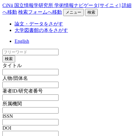
CiNii 国立情報学研究所 学術情報ナビゲータ[サイニィ]
詳細
へ移動
検索フォームへ移動
メニュー
検索
論文・データをさがす
大学図書館の本をさがす
English
検索
タイトル
人物/団体名
著者ID/研究者番号
所属機関
ISSN
DOI