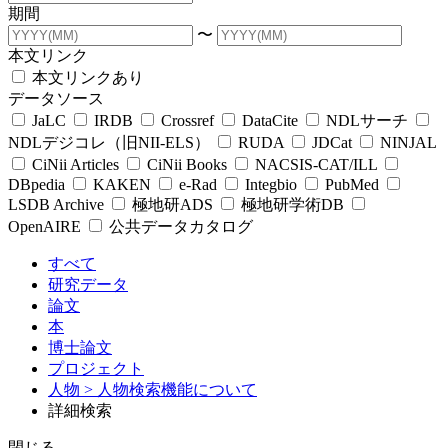
期間
〜
本文リンク
本文リンクあり
データソース
JaLC
IRDB
Crossref
DataCite
NDLサーチ
NDLデジコレ（旧NII-ELS）
RUDA
JDCat
NINJAL
CiNii Articles
CiNii Books
NACSIS-CAT/ILL
DBpedia
KAKEN
e-Rad
Integbio
PubMed
LSDB Archive
極地研ADS
極地研学術DB
OpenAIRE
公共データカタログ
すべて
研究データ
論文
本
博士論文
プロジェクト
人物
> 人物検索機能について
詳細検索
閉じる