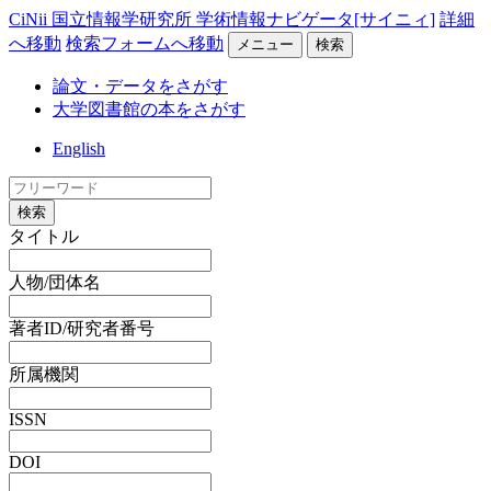
CiNii 国立情報学研究所 学術情報ナビゲータ[サイニィ]
詳細
へ移動
検索フォームへ移動
メニュー
検索
論文・データをさがす
大学図書館の本をさがす
English
検索
タイトル
人物/団体名
著者ID/研究者番号
所属機関
ISSN
DOI