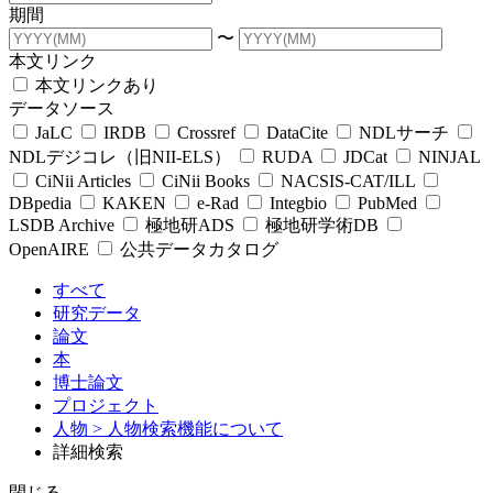
期間
〜
本文リンク
本文リンクあり
データソース
JaLC
IRDB
Crossref
DataCite
NDLサーチ
NDLデジコレ（旧NII-ELS）
RUDA
JDCat
NINJAL
CiNii Articles
CiNii Books
NACSIS-CAT/ILL
DBpedia
KAKEN
e-Rad
Integbio
PubMed
LSDB Archive
極地研ADS
極地研学術DB
OpenAIRE
公共データカタログ
すべて
研究データ
論文
本
博士論文
プロジェクト
人物
> 人物検索機能について
詳細検索
閉じる