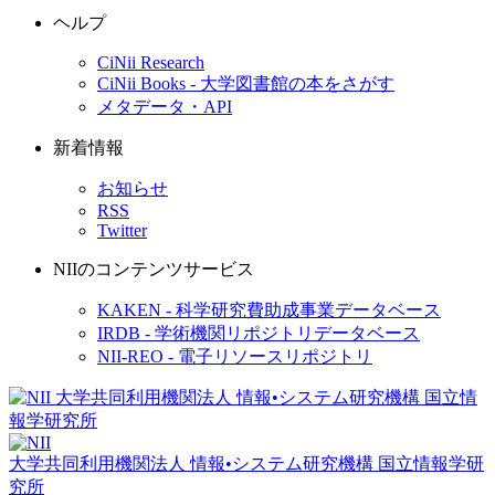
ヘルプ
CiNii Research
CiNii Books - 大学図書館の本をさがす
メタデータ・API
新着情報
お知らせ
RSS
Twitter
NIIのコンテンツサービス
KAKEN - 科学研究費助成事業データベース
IRDB - 学術機関リポジトリデータベース
NII-REO - 電子リソースリポジトリ
大学共同利用機関法人 情報•システム研究機構
国立情報学研
究所