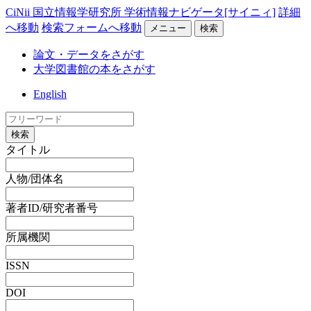
CiNii 国立情報学研究所 学術情報ナビゲータ[サイニィ]
詳細
へ移動
検索フォームへ移動
メニュー
検索
論文・データをさがす
大学図書館の本をさがす
English
検索
タイトル
人物/団体名
著者ID/研究者番号
所属機関
ISSN
DOI