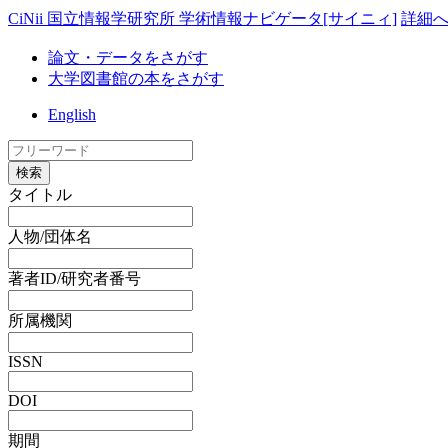
CiNii 国立情報学研究所 学術情報ナビゲータ[サイニィ]
詳細
論文・データをさがす
大学図書館の本をさがす
English
検索
タイトル
人物/団体名
著者ID/研究者番号
所属機関
ISSN
DOI
期間