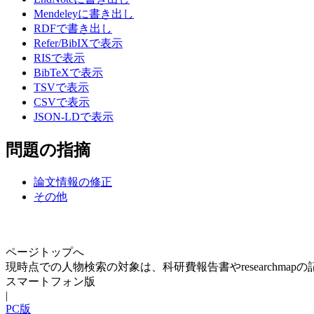
Mendeleyに書き出し
RDFで書き出し
Refer/BibIXで表示
RISで表示
BibTeXで表示
TSVで表示
CSVで表示
JSON-LDで表示
問題の指摘
論文情報の修正
その他
ページトップへ
現時点での人物検索の対象は、科研費報告書やresearchma
スマートフォン版
|
PC版