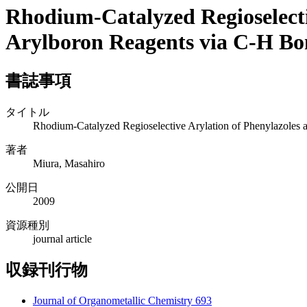
Rhodium-Catalyzed Regioselect
Arylboron Reagents via C-H Bo
書誌事項
タイトル
Rhodium-Catalyzed Regioselective Arylation of Phenylazole
著者
Miura, Masahiro
公開日
2009
資源種別
journal article
収録刊行物
Journal of Organometallic Chemistry 693