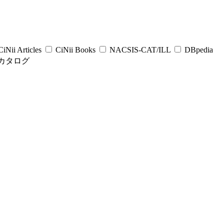
iNii Articles
CiNii Books
NACSIS-CAT/ILL
DBpedia
カタログ