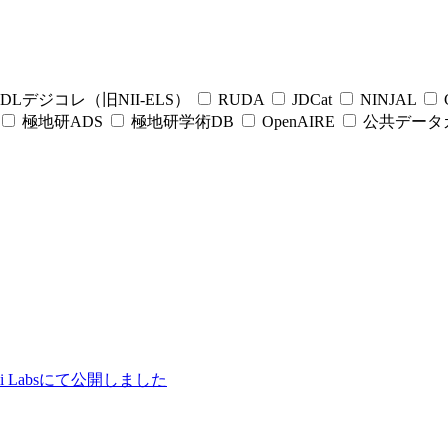
DLデジコレ（旧NII-ELS）
RUDA
JDCat
NINJAL
C
極地研ADS
極地研学術DB
OpenAIRE
公共データ
ii Labsにて公開しました