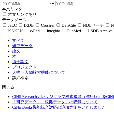
〜
本文リンク
本文リンクあり
データソース
JaLC
IRDB
Crossref
DataCite
NDLサーチ
N
KAKEN
e-Rad
Integbio
PubMed
LSDB Archive
すべて
研究データ
論文
本
博士論文
プロジェクト
人物
> 人物検索機能について
詳細検索
閉じる
CiNii Researchナレッジグラフ検索機能（試行版）をCiN
「研究データ」「根拠データ」の収録について
CiNii Books機能統合対応の追加実施をいたしました