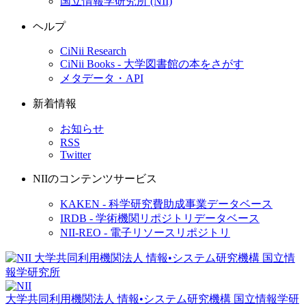
国立情報学研究所 (NII)
ヘルプ
CiNii Research
CiNii Books - 大学図書館の本をさがす
メタデータ・API
新着情報
お知らせ
RSS
Twitter
NIIのコンテンツサービス
KAKEN - 科学研究費助成事業データベース
IRDB - 学術機関リポジトリデータベース
NII-REO - 電子リソースリポジトリ
大学共同利用機関法人 情報•システム研究機構
国立情報学研