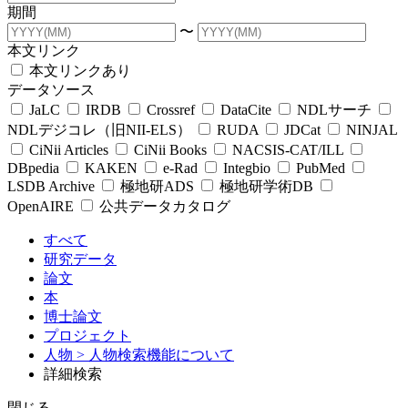
期間
〜
本文リンク
本文リンクあり
データソース
JaLC
IRDB
Crossref
DataCite
NDLサーチ
NDLデジコレ（旧NII-ELS）
RUDA
JDCat
NINJAL
CiNii Articles
CiNii Books
NACSIS-CAT/ILL
DBpedia
KAKEN
e-Rad
Integbio
PubMed
LSDB Archive
極地研ADS
極地研学術DB
OpenAIRE
公共データカタログ
すべて
研究データ
論文
本
博士論文
プロジェクト
人物
> 人物検索機能について
詳細検索
閉じる