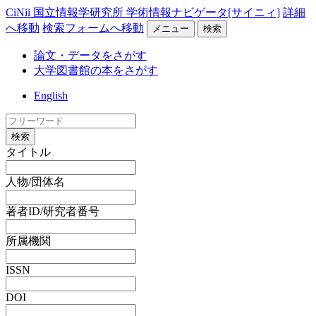
CiNii 国立情報学研究所 学術情報ナビゲータ[サイニィ]
詳細
へ移動
検索フォームへ移動
メニュー
検索
論文・データをさがす
大学図書館の本をさがす
English
検索
タイトル
人物/団体名
著者ID/研究者番号
所属機関
ISSN
DOI