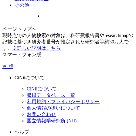
その他
ページトップへ
現時点での人物検索の対象は、科研費報告書やresearchmapの
記載に基づき研究者番号が推定された研究者等約30万人で
す。
※詳しい説明はこちら
スマートフォン版
|
PC版
CiNiiについて
CiNiiについて
収録データベース一覧
利用規約・プライバシーポリシー
個人情報の扱いについて
お問い合わせ
国立情報学研究所 (NII)
ヘルプ