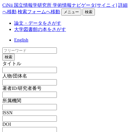
CiNii 国立情報学研究所 学術情報ナビゲータ[サイニィ]
詳細
へ移動
検索フォームへ移動
メニュー
検索
論文・データをさがす
大学図書館の本をさがす
English
検索
タイトル
人物/団体名
著者ID/研究者番号
所属機関
ISSN
DOI