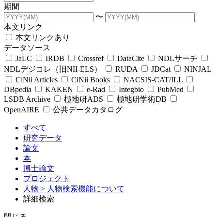
期間
〜
本文リンク
本文リンクあり
データソース
JaLC
IRDB
Crossref
DataCite
NDLサーチ
NDLデジコレ（旧NII-ELS）
RUDA
JDCat
NINJAL
CiNii Articles
CiNii Books
NACSIS-CAT/ILL
DBpedia
KAKEN
e-Rad
Integbio
PubMed
LSDB Archive
極地研ADS
極地研学術DB
OpenAIRE
公共データカタログ
すべて
研究データ
論文
本
博士論文
プロジェクト
人物
> 人物検索機能について
詳細検索
閉じる