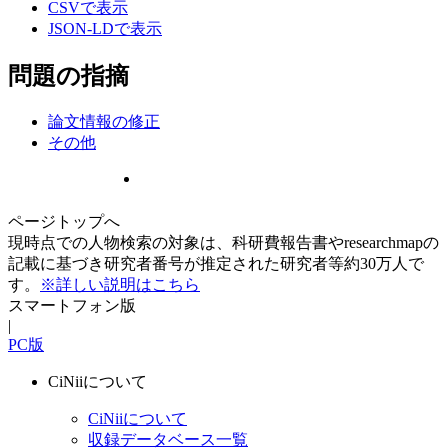
CSVで表示
JSON-LDで表示
問題の指摘
論文情報の修正
その他
ページトップへ
現時点での人物検索の対象は、科研費報告書やresearchmapの
記載に基づき研究者番号が推定された研究者等約30万人で
す。
※詳しい説明はこちら
スマートフォン版
|
PC版
CiNiiについて
CiNiiについて
収録データベース一覧