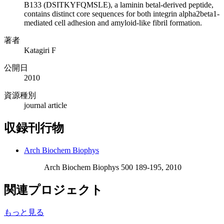
B133 (DSITKYFQMSLE), a laminin betal-derived peptide,
contains distinct core sequences for both integrin alpha2beta1-
mediated cell adhesion and amyloid-like fibril formation.
著者
Katagiri F
公開日
2010
資源種別
journal article
収録刊行物
Arch Biochem Biophys
Arch Biochem Biophys 500 189-195, 2010
関連プロジェクト
もっと見る