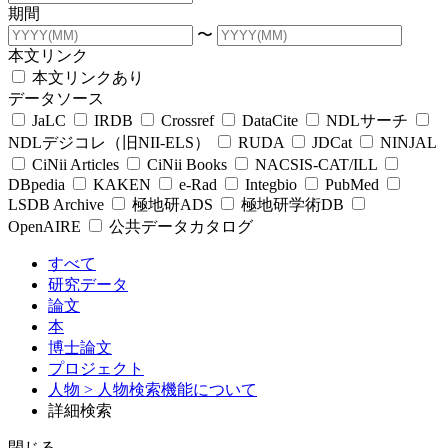
期間
〜
本文リンク
本文リンクあり
データソース
JaLC
IRDB
Crossref
DataCite
NDLサーチ
NDLデジコレ（旧NII-ELS）
RUDA
JDCat
NINJAL
CiNii Articles
CiNii Books
NACSIS-CAT/ILL
DBpedia
KAKEN
e-Rad
Integbio
PubMed
LSDB Archive
極地研ADS
極地研学術DB
OpenAIRE
公共データカタログ
すべて
研究データ
論文
本
博士論文
プロジェクト
人物
> 人物検索機能について
詳細検索
閉じる