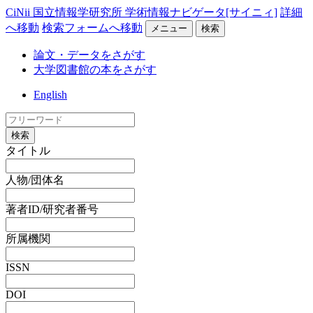
CiNii 国立情報学研究所 学術情報ナビゲータ[サイニィ]
詳細
へ移動
検索フォームへ移動
メニュー
検索
論文・データをさがす
大学図書館の本をさがす
English
検索
タイトル
人物/団体名
著者ID/研究者番号
所属機関
ISSN
DOI