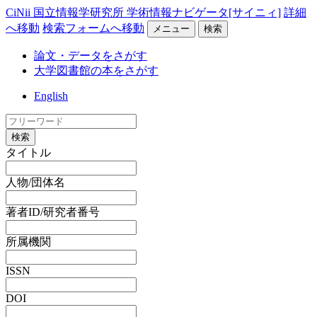
CiNii 国立情報学研究所 学術情報ナビゲータ[サイニィ]
詳細
へ移動
検索フォームへ移動
メニュー
検索
論文・データをさがす
大学図書館の本をさがす
English
検索
タイトル
人物/団体名
著者ID/研究者番号
所属機関
ISSN
DOI