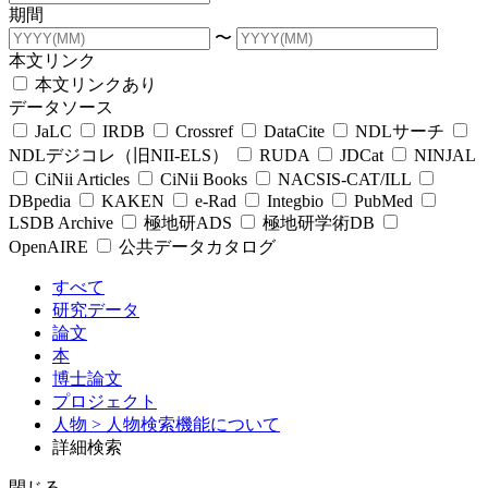
期間
〜
本文リンク
本文リンクあり
データソース
JaLC
IRDB
Crossref
DataCite
NDLサーチ
NDLデジコレ（旧NII-ELS）
RUDA
JDCat
NINJAL
CiNii Articles
CiNii Books
NACSIS-CAT/ILL
DBpedia
KAKEN
e-Rad
Integbio
PubMed
LSDB Archive
極地研ADS
極地研学術DB
OpenAIRE
公共データカタログ
すべて
研究データ
論文
本
博士論文
プロジェクト
人物
> 人物検索機能について
詳細検索
閉じる