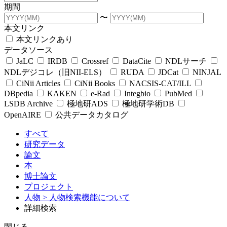
期間
〜
本文リンク
本文リンクあり
データソース
JaLC
IRDB
Crossref
DataCite
NDLサーチ
NDLデジコレ（旧NII-ELS）
RUDA
JDCat
NINJAL
CiNii Articles
CiNii Books
NACSIS-CAT/ILL
DBpedia
KAKEN
e-Rad
Integbio
PubMed
LSDB Archive
極地研ADS
極地研学術DB
OpenAIRE
公共データカタログ
すべて
研究データ
論文
本
博士論文
プロジェクト
人物
> 人物検索機能について
詳細検索
閉じる