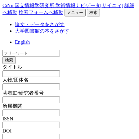
CiNii 国立情報学研究所 学術情報ナビゲータ[サイニィ]
詳細
へ移動
検索フォームへ移動
メニュー
検索
論文・データをさがす
大学図書館の本をさがす
English
検索
タイトル
人物/団体名
著者ID/研究者番号
所属機関
ISSN
DOI