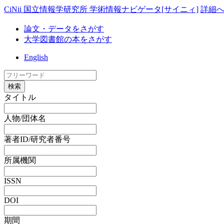
CiNii 国立情報学研究所 学術情報ナビゲータ[サイニィ]
詳細
論文・データをさがす
大学図書館の本をさがす
English
検索
タイトル
人物/団体名
著者ID/研究者番号
所属機関
ISSN
DOI
期間