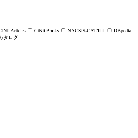
iNii Articles
CiNii Books
NACSIS-CAT/ILL
DBpedia
カタログ