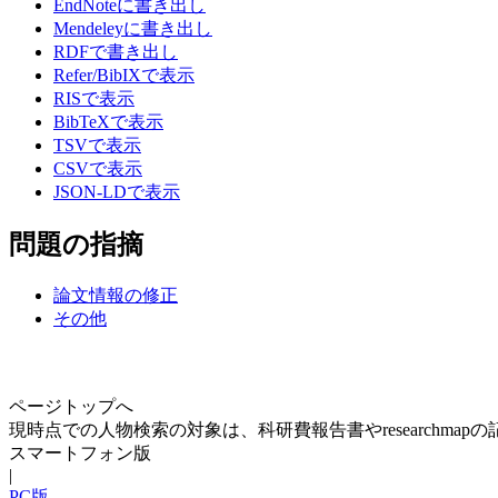
EndNoteに書き出し
Mendeleyに書き出し
RDFで書き出し
Refer/BibIXで表示
RISで表示
BibTeXで表示
TSVで表示
CSVで表示
JSON-LDで表示
問題の指摘
論文情報の修正
その他
ページトップへ
現時点での人物検索の対象は、科研費報告書やresearchma
スマートフォン版
|
PC版