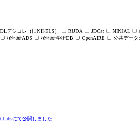
DLデジコレ（旧NII-ELS）
RUDA
JDCat
NINJAL
C
極地研ADS
極地研学術DB
OpenAIRE
公共データ
ii Labsにて公開しました