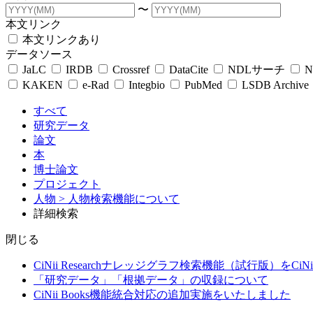
〜
本文リンク
本文リンクあり
データソース
JaLC
IRDB
Crossref
DataCite
NDLサーチ
N
KAKEN
e-Rad
Integbio
PubMed
LSDB Archive
すべて
研究データ
論文
本
博士論文
プロジェクト
人物
> 人物検索機能について
詳細検索
閉じる
CiNii Researchナレッジグラフ検索機能（試行版）をCiN
「研究データ」「根拠データ」の収録について
CiNii Books機能統合対応の追加実施をいたしました