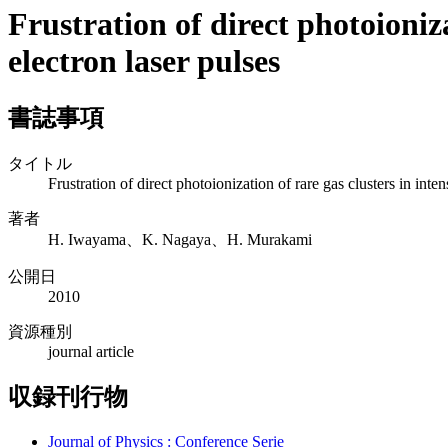
Frustration of direct photoioniza
electron laser pulses
書誌事項
タイトル
Frustration of direct photoionization of rare gas clusters in inten
著者
H. Iwayama、K. Nagaya、H. Murakami
公開日
2010
資源種別
journal article
収録刊行物
Journal of Physics : Conference Serie