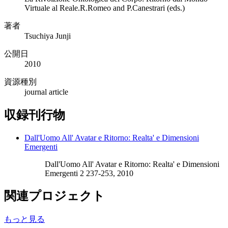
Virtuale al Reale.R.Romeo and P.Canestrari (eds.)
著者
Tsuchiya Junji
公開日
2010
資源種別
journal article
収録刊行物
Dall'Uomo All' Avatar e Ritorno: Realta' e Dimensioni
Emergenti
Dall'Uomo All' Avatar e Ritorno: Realta' e Dimensioni
Emergenti 2 237-253, 2010
関連プロジェクト
もっと見る