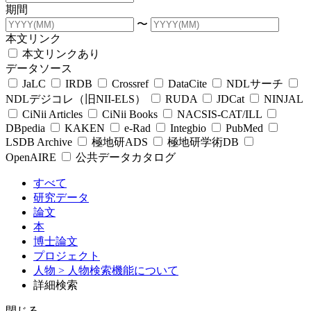
期間
〜
本文リンク
本文リンクあり
データソース
JaLC
IRDB
Crossref
DataCite
NDLサーチ
NDLデジコレ（旧NII-ELS）
RUDA
JDCat
NINJAL
CiNii Articles
CiNii Books
NACSIS-CAT/ILL
DBpedia
KAKEN
e-Rad
Integbio
PubMed
LSDB Archive
極地研ADS
極地研学術DB
OpenAIRE
公共データカタログ
すべて
研究データ
論文
本
博士論文
プロジェクト
人物
> 人物検索機能について
詳細検索
閉じる