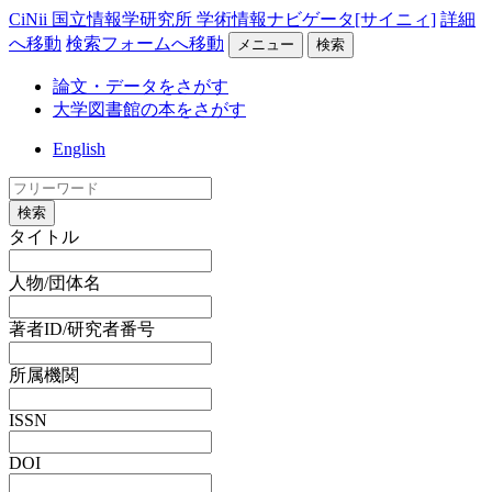
CiNii 国立情報学研究所 学術情報ナビゲータ[サイニィ]
詳細
へ移動
検索フォームへ移動
メニュー
検索
論文・データをさがす
大学図書館の本をさがす
English
検索
タイトル
人物/団体名
著者ID/研究者番号
所属機関
ISSN
DOI