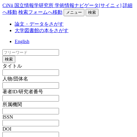
CiNii 国立情報学研究所 学術情報ナビゲータ[サイニィ]
詳細
へ移動
検索フォームへ移動
メニュー
検索
論文・データをさがす
大学図書館の本をさがす
English
検索
タイトル
人物/団体名
著者ID/研究者番号
所属機関
ISSN
DOI