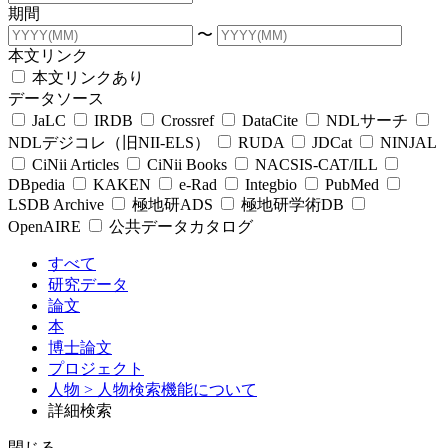
期間
〜
本文リンク
本文リンクあり
データソース
JaLC
IRDB
Crossref
DataCite
NDLサーチ
NDLデジコレ（旧NII-ELS）
RUDA
JDCat
NINJAL
CiNii Articles
CiNii Books
NACSIS-CAT/ILL
DBpedia
KAKEN
e-Rad
Integbio
PubMed
LSDB Archive
極地研ADS
極地研学術DB
OpenAIRE
公共データカタログ
すべて
研究データ
論文
本
博士論文
プロジェクト
人物
> 人物検索機能について
詳細検索
閉じる