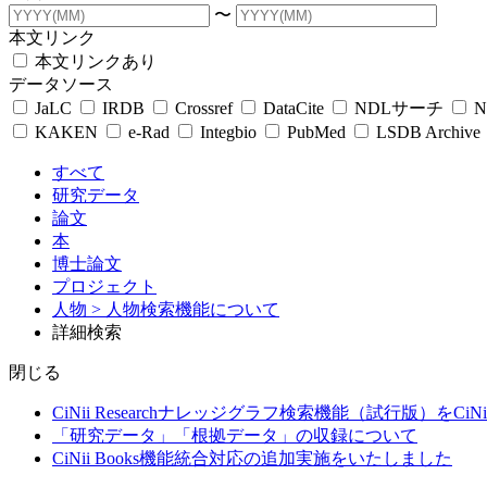
〜
本文リンク
本文リンクあり
データソース
JaLC
IRDB
Crossref
DataCite
NDLサーチ
N
KAKEN
e-Rad
Integbio
PubMed
LSDB Archive
すべて
研究データ
論文
本
博士論文
プロジェクト
人物
> 人物検索機能について
詳細検索
閉じる
CiNii Researchナレッジグラフ検索機能（試行版）をCiN
「研究データ」「根拠データ」の収録について
CiNii Books機能統合対応の追加実施をいたしました