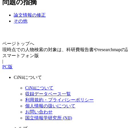
問題の指摘
論文情報の修正
その他
ページトップへ
現時点での人物検索の対象は、科研費報告書やresearchma
スマートフォン版
|
PC版
CiNiiについて
CiNiiについて
収録データベース一覧
利用規約・プライバシーポリシー
個人情報の扱いについて
お問い合わせ
国立情報学研究所 (NII)