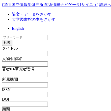
CiNii 国立情報学研究所 学術情報ナビゲータ[サイニィ]
詳細
論文・データをさがす
大学図書館の本をさがす
English
検索
タイトル
人物/団体名
著者ID/研究者番号
所属機関
ISSN
DOI
期間