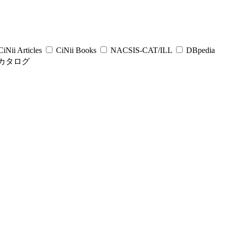
iNii Articles
CiNii Books
NACSIS-CAT/ILL
DBpedia
カタログ