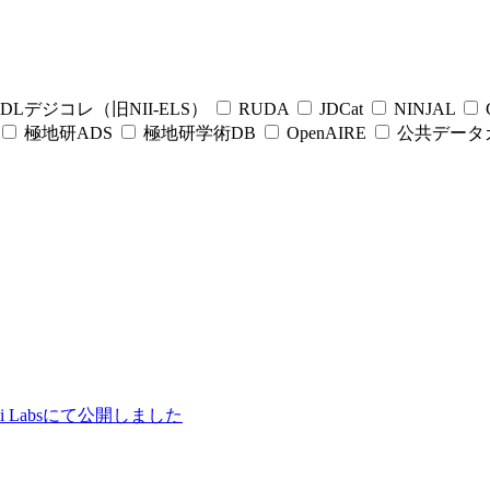
DLデジコレ（旧NII-ELS）
RUDA
JDCat
NINJAL
C
極地研ADS
極地研学術DB
OpenAIRE
公共データ
ii Labsにて公開しました