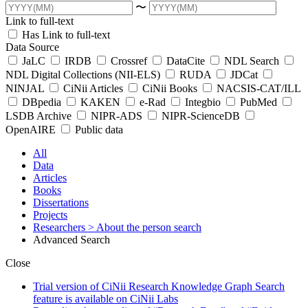
〜
Link to full-text
Has Link to full-text
Data Source
JaLC
IRDB
Crossref
DataCite
NDL Search
NDL Digital Collections (NII-ELS)
RUDA
JDCat
NINJAL
CiNii Articles
CiNii Books
NACSIS-CAT/ILL
DBpedia
KAKEN
e-Rad
Integbio
PubMed
LSDB Archive
NIPR-ADS
NIPR-ScienceDB
OpenAIRE
Public data
All
Data
Articles
Books
Dissertations
Projects
Researchers
> About the person search
Advanced Search
Close
Trial version of CiNii Research Knowledge Graph Search
feature is available on CiNii Labs