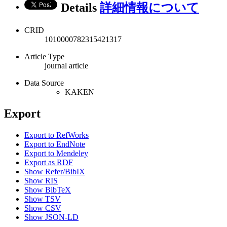
Details
詳細情報について
CRID
1010000782315421317
Article Type
journal article
Data Source
KAKEN
Export
Export to RefWorks
Export to EndNote
Export to Mendeley
Export as RDF
Show Refer/BibIX
Show RIS
Show BibTeX
Show TSV
Show CSV
Show JSON-LD