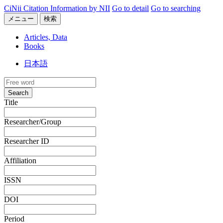
CiNii Citation Information by NII
Go to detail
Go to searching
メニュー
検索
Articles, Data
Books
日本語
Search
Title
Researcher/Group
Researcher ID
Affiliation
ISSN
DOI
Period