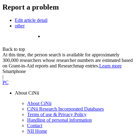
Report a problem
Edit article detail
other
Back to top
At this time, the person search is available for approximately
300,000 researchers whose researcher numbers are estimated based
on Grant-in-Aid reports and Researchmap entries.
Learn more
Smartphone
|
PC
About CiNii
About CiNii
CiNii Research Incorporated Databases
Terms of use & Privacy Policy
Handling of personal information
Contact
NII Home