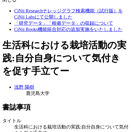
CiNii Researchナレッジグラフ検索機能（試行版）を
CiNii Labsにて公開しました
「研究データ」「根拠データ」の収録について
CiNii Books機能統合対応の追加実施をいたしました
生活科における栽培活動の実
践:自分自身について気付き
を促す手立てー
浅野 陽樹
鹿児島大学
書誌事項
タイトル
生活科における栽培活動の実践:自分自身について気付