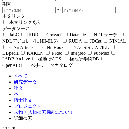
期間
〜
本文リンク
本文リンクあり
データソース
JaLC
IRDB
Crossref
DataCite
NDLサーチ
NDLデジコレ（旧NII-ELS）
RUDA
JDCat
NINJAL
CiNii Articles
CiNii Books
NACSIS-CAT/ILL
DBpedia
KAKEN
e-Rad
Integbio
PubMed
LSDB Archive
極地研ADS
極地研学術DB
OpenAIRE
公共データカタログ
すべて
研究データ
論文
本
博士論文
プロジェクト
人物
> 人物検索機能について
詳細検索
閉じる