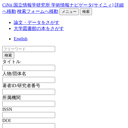
CiNii 国立情報学研究所 学術情報ナビゲータ[サイニィ]
詳細
へ移動
検索フォームへ移動
メニュー
検索
論文・データをさがす
大学図書館の本をさがす
English
検索
タイトル
人物/団体名
著者ID/研究者番号
所属機関
ISSN
DOI