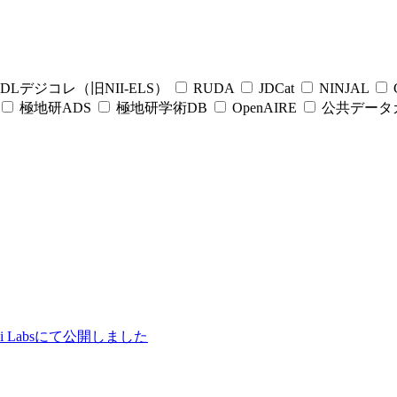
DLデジコレ（旧NII-ELS）
RUDA
JDCat
NINJAL
C
極地研ADS
極地研学術DB
OpenAIRE
公共データ
ii Labsにて公開しました