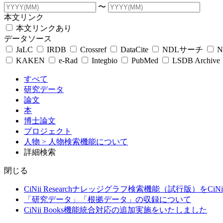
〜
本文リンク
本文リンクあり
データソース
JaLC
IRDB
Crossref
DataCite
NDLサーチ
N
KAKEN
e-Rad
Integbio
PubMed
LSDB Archive
すべて
研究データ
論文
本
博士論文
プロジェクト
人物
> 人物検索機能について
詳細検索
閉じる
CiNii Researchナレッジグラフ検索機能（試行版）をCiN
「研究データ」「根拠データ」の収録について
CiNii Books機能統合対応の追加実施をいたしました