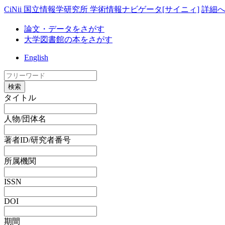
CiNii 国立情報学研究所 学術情報ナビゲータ[サイニィ]
詳細
論文・データをさがす
大学図書館の本をさがす
English
検索
タイトル
人物/団体名
著者ID/研究者番号
所属機関
ISSN
DOI
期間