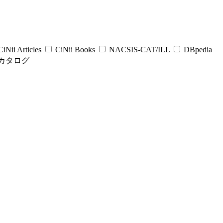
iNii Articles
CiNii Books
NACSIS-CAT/ILL
DBpedia
カタログ