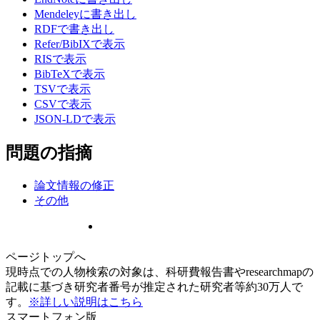
Mendeleyに書き出し
RDFで書き出し
Refer/BibIXで表示
RISで表示
BibTeXで表示
TSVで表示
CSVで表示
JSON-LDで表示
問題の指摘
論文情報の修正
その他
ページトップへ
現時点での人物検索の対象は、科研費報告書やresearchmapの
記載に基づき研究者番号が推定された研究者等約30万人で
す。
※詳しい説明はこちら
スマートフォン版