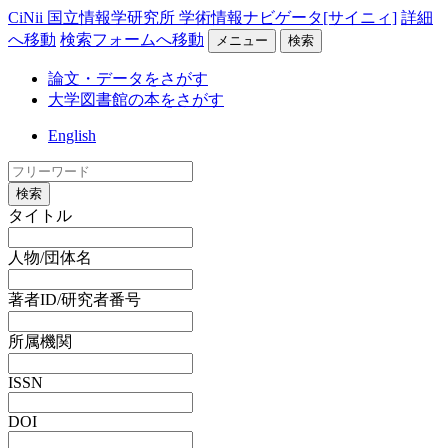
CiNii 国立情報学研究所 学術情報ナビゲータ[サイニィ]
詳細
へ移動
検索フォームへ移動
メニュー
検索
論文・データをさがす
大学図書館の本をさがす
English
検索
タイトル
人物/団体名
著者ID/研究者番号
所属機関
ISSN
DOI