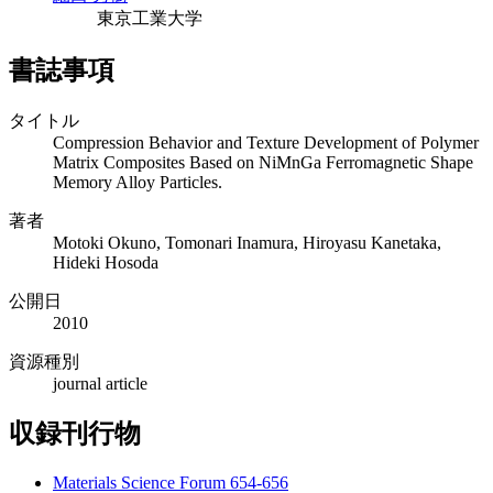
東京工業大学
書誌事項
タイトル
Compression Behavior and Texture Development of Polymer
Matrix Composites Based on NiMnGa Ferromagnetic Shape
Memory Alloy Particles.
著者
Motoki Okuno, Tomonari Inamura, Hiroyasu Kanetaka,
Hideki Hosoda
公開日
2010
資源種別
journal article
収録刊行物
Materials Science Forum 654-656