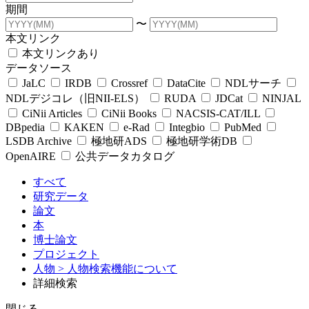
期間
〜
本文リンク
本文リンクあり
データソース
JaLC
IRDB
Crossref
DataCite
NDLサーチ
NDLデジコレ（旧NII-ELS）
RUDA
JDCat
NINJAL
CiNii Articles
CiNii Books
NACSIS-CAT/ILL
DBpedia
KAKEN
e-Rad
Integbio
PubMed
LSDB Archive
極地研ADS
極地研学術DB
OpenAIRE
公共データカタログ
すべて
研究データ
論文
本
博士論文
プロジェクト
人物
> 人物検索機能について
詳細検索
閉じる