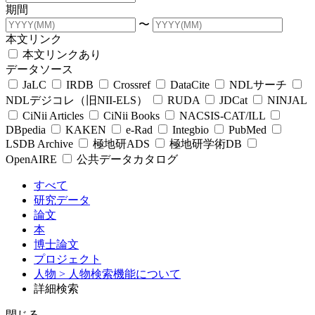
期間
〜
本文リンク
本文リンクあり
データソース
JaLC
IRDB
Crossref
DataCite
NDLサーチ
NDLデジコレ（旧NII-ELS）
RUDA
JDCat
NINJAL
CiNii Articles
CiNii Books
NACSIS-CAT/ILL
DBpedia
KAKEN
e-Rad
Integbio
PubMed
LSDB Archive
極地研ADS
極地研学術DB
OpenAIRE
公共データカタログ
すべて
研究データ
論文
本
博士論文
プロジェクト
人物
> 人物検索機能について
詳細検索
閉じる