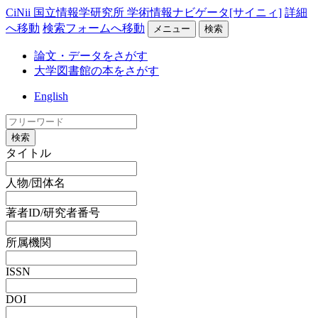
CiNii 国立情報学研究所 学術情報ナビゲータ[サイニィ]
詳細
へ移動
検索フォームへ移動
メニュー
検索
論文・データをさがす
大学図書館の本をさがす
English
検索
タイトル
人物/団体名
著者ID/研究者番号
所属機関
ISSN
DOI