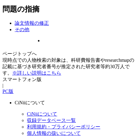
問題の指摘
論文情報の修正
その他
ページトップへ
現時点での人物検索の対象は、科研費報告書やresearchmapの
記載に基づき研究者番号が推定された研究者等約30万人で
す。
※詳しい説明はこちら
スマートフォン版
|
PC版
CiNiiについて
CiNiiについて
収録データベース一覧
利用規約・プライバシーポリシー
個人情報の扱いについて