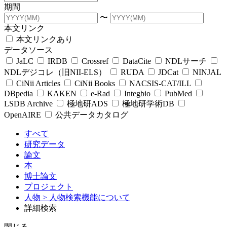
期間
〜
本文リンク
本文リンクあり
データソース
JaLC
IRDB
Crossref
DataCite
NDLサーチ
NDLデジコレ（旧NII-ELS）
RUDA
JDCat
NINJAL
CiNii Articles
CiNii Books
NACSIS-CAT/ILL
DBpedia
KAKEN
e-Rad
Integbio
PubMed
LSDB Archive
極地研ADS
極地研学術DB
OpenAIRE
公共データカタログ
すべて
研究データ
論文
本
博士論文
プロジェクト
人物
> 人物検索機能について
詳細検索
閉じる