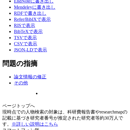
EndNoteに書き出し
Mendeleyに書き出し
RDFで書き出し
Refer/BibIXで表示
RISで表示
BibTeXで表示
TSVで表示
CSVで表示
JSON-LDで表示
問題の指摘
論文情報の修正
その他
ページトップへ
現時点での人物検索の対象は、科研費報告書やresearchmapの
記載に基づき研究者番号が推定された研究者等約30万人で
す。
※詳しい説明はこちら