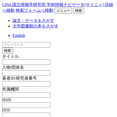
CiNii 国立情報学研究所 学術情報ナビゲータ[サイニィ]
詳細
へ移動
検索フォームへ移動
メニュー
検索
論文・データをさがす
大学図書館の本をさがす
English
検索
タイトル
人物/団体名
著者ID/研究者番号
所属機関
ISSN
DOI