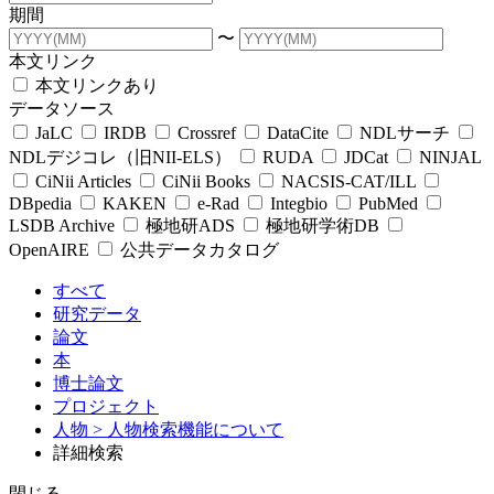
期間
〜
本文リンク
本文リンクあり
データソース
JaLC
IRDB
Crossref
DataCite
NDLサーチ
NDLデジコレ（旧NII-ELS）
RUDA
JDCat
NINJAL
CiNii Articles
CiNii Books
NACSIS-CAT/ILL
DBpedia
KAKEN
e-Rad
Integbio
PubMed
LSDB Archive
極地研ADS
極地研学術DB
OpenAIRE
公共データカタログ
すべて
研究データ
論文
本
博士論文
プロジェクト
人物
> 人物検索機能について
詳細検索
閉じる