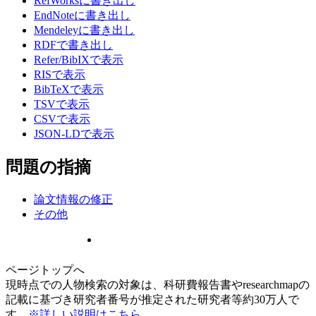
RefWorksに書き出し
EndNoteに書き出し
Mendeleyに書き出し
RDFで書き出し
Refer/BibIXで表示
RISで表示
BibTeXで表示
TSVで表示
CSVで表示
JSON-LDで表示
問題の指摘
論文情報の修正
その他
ページトップへ
現時点での人物検索の対象は、科研費報告書やresearchmapの
記載に基づき研究者番号が推定された研究者等約30万人で
す。
※詳しい説明はこちら