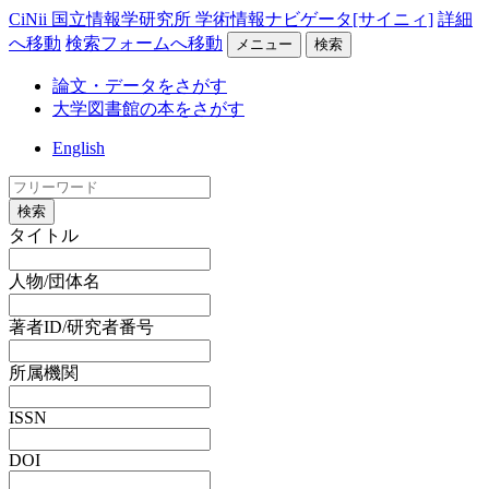
CiNii 国立情報学研究所 学術情報ナビゲータ[サイニィ]
詳細
へ移動
検索フォームへ移動
メニュー
検索
論文・データをさがす
大学図書館の本をさがす
English
検索
タイトル
人物/団体名
著者ID/研究者番号
所属機関
ISSN
DOI