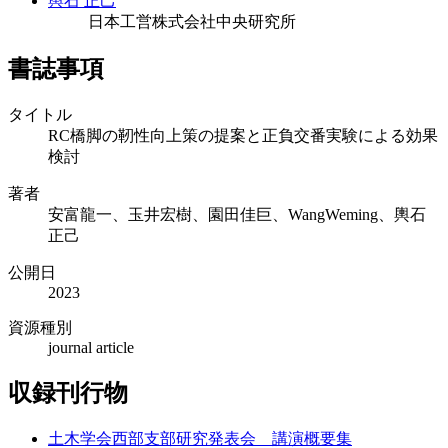
輿石 正己
日本工営株式会社中央研究所
書誌事項
タイトル
RC橋脚の靭性向上策の提案と正負交番実験による効果
検討
著者
安富龍一、玉井宏樹、園田佳巨、WangWeming、輿石
正己
公開日
2023
資源種別
journal article
収録刊行物
土木学会西部支部研究発表会 講演概要集