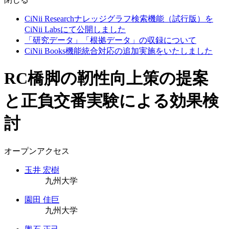
CiNii Researchナレッジグラフ検索機能（試行版）を
CiNii Labsにて公開しました
「研究データ」「根拠データ」の収録について
CiNii Books機能統合対応の追加実施をいたしました
RC橋脚の靭性向上策の提案
と正負交番実験による効果検
討
オープンアクセス
玉井 宏樹
九州大学
園田 佳巨
九州大学